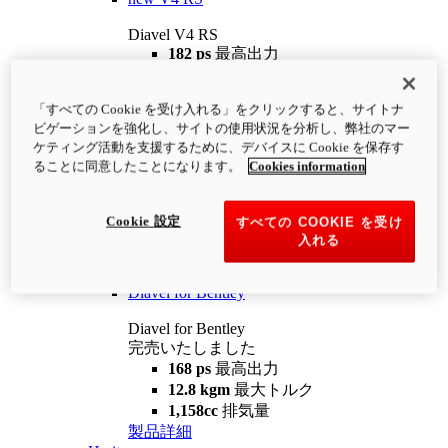
Diavel V4 RS
182 ps
最高出力
12.2 kgm
最大トルク
220 kg
装備重量（燃料を除く）
「すべての Cookie を受け入れる」をクリックすると、サイトナ
¥4,400,000
i
ビゲーションを強化し、サイトの使用状況を分析し、弊社のマー
コンフィギュレーター
製品詳細
ケティング活動を支援するために、デバイスに Cookie を保存す
new
V4 RS 100
ることに同意したことになります。
Cookies information
Diavel V4 RS 100
182 ps
最高出力
Cookie 設定
すべての COOKIE を受け
12.2 kgm
最大トルク
入れる
220 kg
装備重量（燃料を除く）
製品詳細
Diavel for Bentley
Diavel for Bentley
完売いたしました
168 ps
最高出力
12.8 kgm
最大トルク
1,158cc
排気量
製品詳細