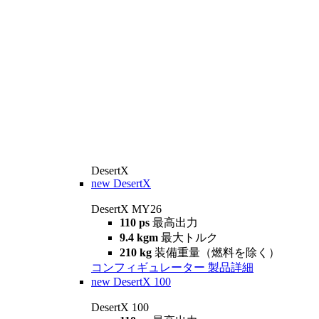
DesertX
new
DesertX
DesertX MY26
110 ps
最高出力
9.4 kgm
最大トルク
210 kg
装備重量（燃料を除く）
コンフィギュレーター
製品詳細
new
DesertX 100
DesertX 100