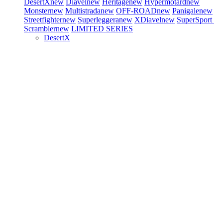
DesertX
new
Diavel
new
Heritage
new
Hypermotard
new
Monster
new
Multistrada
new
OFF-ROAD
new
Panigale
new
Streetfighter
new
Superleggera
new
XDiavel
new
SuperSport
Scrambler
new
LIMITED SERIES
DesertX