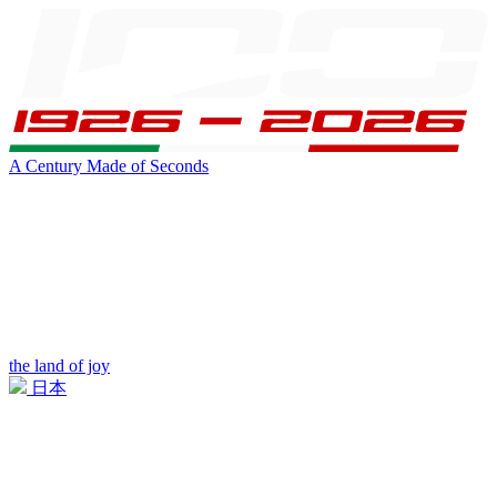
A Century Made of Seconds
the land of joy
日本