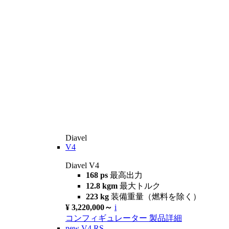
Diavel
V4
Diavel V4
168 ps
最高出力
12.8 kgm
最大トルク
223 kg
装備重量（燃料を除く）
¥ 3,220,000～
i
コンフィギュレーター
製品詳細
new
V4 RS