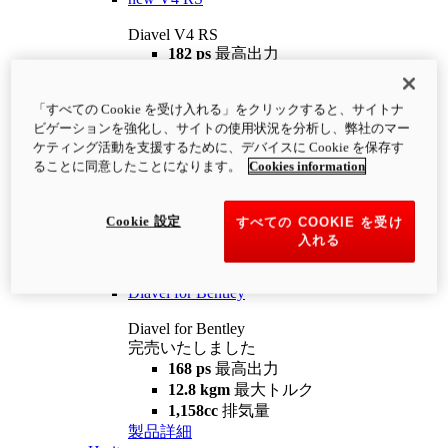
Diavel V4 RS
182 ps
最高出力
12.2 kgm
最大トルク
220 kg
装備重量（燃料を除く）
「すべての Cookie を受け入れる」をクリックすると、サイトナ
¥4,400,000
i
ビゲーションを強化し、サイトの使用状況を分析し、弊社のマー
コンフィギュレーター
製品詳細
ケティング活動を支援するために、デバイスに Cookie を保存す
new
V4 RS 100
ることに同意したことになります。
Cookies information
Diavel V4 RS 100
182 ps
最高出力
Cookie 設定
すべての COOKIE を受け
12.2 kgm
最大トルク
入れる
220 kg
装備重量（燃料を除く）
製品詳細
Diavel for Bentley
Diavel for Bentley
完売いたしました
168 ps
最高出力
12.8 kgm
最大トルク
1,158cc
排気量
製品詳細