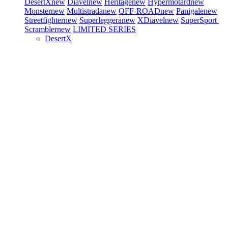
DesertX
new
Diavel
new
Heritage
new
Hypermotard
new
Monster
new
Multistrada
new
OFF-ROAD
new
Panigale
new
Streetfighter
new
Superleggera
new
XDiavel
new
SuperSport
Scrambler
new
LIMITED SERIES
DesertX