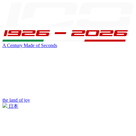
A Century Made of Seconds
the land of joy
日本