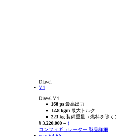
Diavel
V4
Diavel V4
168 ps
最高出力
12.8 kgm
最大トルク
223 kg
装備重量（燃料を除く）
¥ 3,220,000～
i
コンフィギュレーター
製品詳細
new
V4 RS