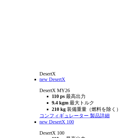
DesertX
new
DesertX
DesertX MY26
110 ps
最高出力
9.4 kgm
最大トルク
210 kg
装備重量（燃料を除く）
コンフィギュレーター
製品詳細
new
DesertX 100
DesertX 100