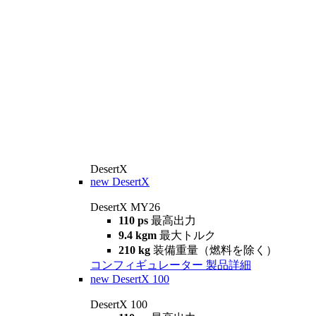
DesertX
new
DesertX
DesertX MY26
110 ps
最高出力
9.4 kgm
最大トルク
210 kg
装備重量（燃料を除く）
コンフィギュレーター
製品詳細
new
DesertX 100
DesertX 100