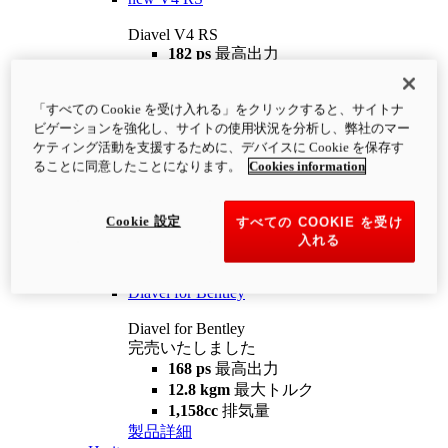
Diavel V4 RS
182 ps
最高出力
12.2 kgm
最大トルク
220 kg
装備重量（燃料を除く）
「すべての Cookie を受け入れる」をクリックすると、サイトナ
¥4,400,000
i
ビゲーションを強化し、サイトの使用状況を分析し、弊社のマー
コンフィギュレーター
製品詳細
ケティング活動を支援するために、デバイスに Cookie を保存す
new
V4 RS 100
ることに同意したことになります。
Cookies information
Diavel V4 RS 100
182 ps
最高出力
Cookie 設定
すべての COOKIE を受け
12.2 kgm
最大トルク
入れる
220 kg
装備重量（燃料を除く）
製品詳細
Diavel for Bentley
Diavel for Bentley
完売いたしました
168 ps
最高出力
12.8 kgm
最大トルク
1,158cc
排気量
製品詳細