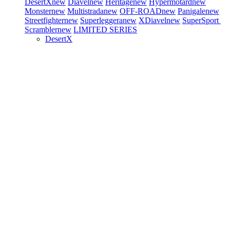
DesertX
new
Diavel
new
Heritage
new
Hypermotard
new
Monster
new
Multistrada
new
OFF-ROAD
new
Panigale
new
Streetfighter
new
Superleggera
new
XDiavel
new
SuperSport
Scrambler
new
LIMITED SERIES
DesertX