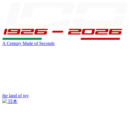
A Century Made of Seconds
the land of joy
日本