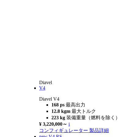
Diavel
V4
Diavel V4
168 ps
最高出力
12.8 kgm
最大トルク
223 kg
装備重量（燃料を除く）
¥ 3,220,000～
i
コンフィギュレーター
製品詳細
new
V4 RS