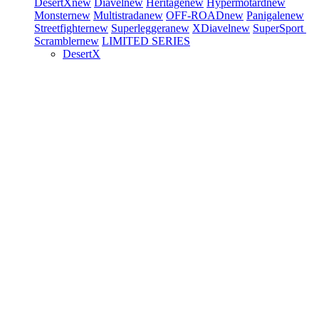
DesertX
new
Diavel
new
Heritage
new
Hypermotard
new
Monster
new
Multistrada
new
OFF-ROAD
new
Panigale
new
Streetfighter
new
Superleggera
new
XDiavel
new
SuperSport
Scrambler
new
LIMITED SERIES
DesertX