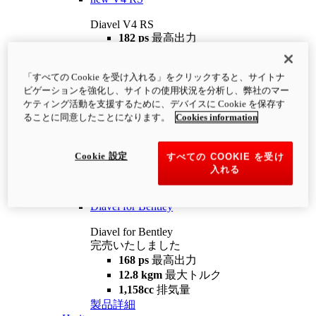
Diavel V4 RS
182 ps
最高出力
12.2 kgm
最大トルク
220 kg
装備重量（燃料を除く）
「すべての Cookie を受け入れる」をクリックすると、サイトナ
¥4,400,000
i
ビゲーションを強化し、サイトの使用状況を分析し、弊社のマー
コンフィギュレーター
製品詳細
ケティング活動を支援するために、デバイスに Cookie を保存す
new
V4 RS 100
ることに同意したことになります。
Cookies information
Diavel V4 RS 100
182 ps
最高出力
Cookie 設定
すべての COOKIE を受け
12.2 kgm
最大トルク
入れる
220 kg
装備重量（燃料を除く）
製品詳細
Diavel for Bentley
Diavel for Bentley
完売いたしました
168 ps
最高出力
12.8 kgm
最大トルク
1,158cc
排気量
製品詳細