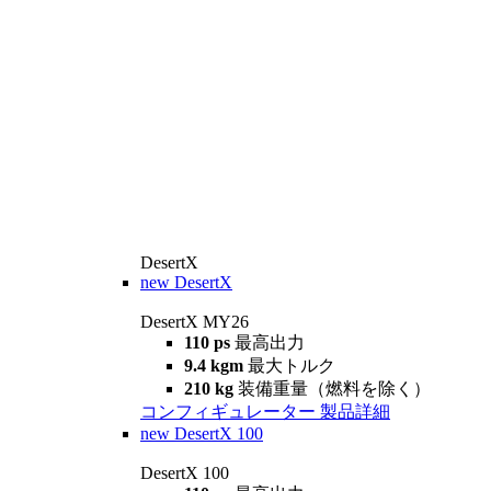
DesertX
new
DesertX
DesertX MY26
110 ps
最高出力
9.4 kgm
最大トルク
210 kg
装備重量（燃料を除く）
コンフィギュレーター
製品詳細
new
DesertX 100
DesertX 100