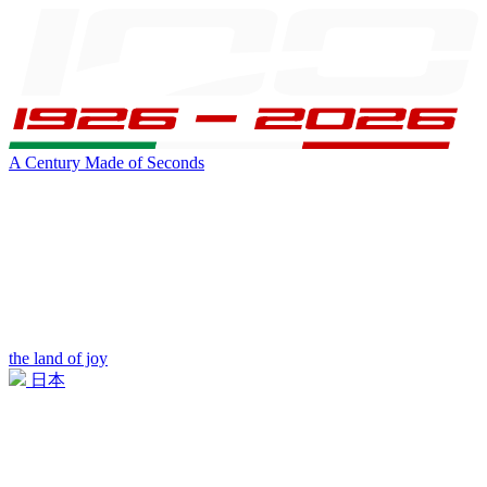
A Century Made of Seconds
the land of joy
日本