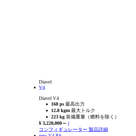
Diavel
V4
Diavel V4
168 ps
最高出力
12.8 kgm
最大トルク
223 kg
装備重量（燃料を除く）
¥ 3,220,000～
i
コンフィギュレーター
製品詳細
new
V4 RS