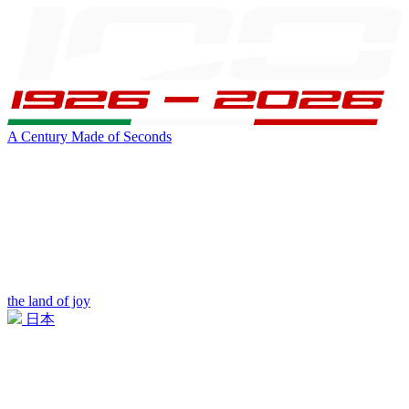
A Century Made of Seconds
the land of joy
日本