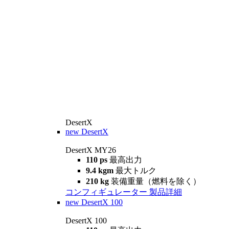
DesertX
new
DesertX
DesertX MY26
110 ps
最高出力
9.4 kgm
最大トルク
210 kg
装備重量（燃料を除く）
コンフィギュレーター
製品詳細
new
DesertX 100
DesertX 100