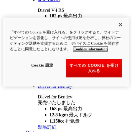
Diavel V4 RS
182 ps
最高出力
12.2 kgm
最大トルク
220 kg
装備重量（燃料を除く）
「すべての Cookie を受け入れる」をクリックすると、サイトナ
¥4,400,000
i
ビゲーションを強化し、サイトの使用状況を分析し、弊社のマー
コンフィギュレーター
製品詳細
ケティング活動を支援するために、デバイスに Cookie を保存す
new
V4 RS 100
ることに同意したことになります。
Cookies information
Diavel V4 RS 100
182 ps
最高出力
Cookie 設定
すべての COOKIE を受け
12.2 kgm
最大トルク
入れる
220 kg
装備重量（燃料を除く）
製品詳細
Diavel for Bentley
Diavel for Bentley
完売いたしました
168 ps
最高出力
12.8 kgm
最大トルク
1,158cc
排気量
製品詳細