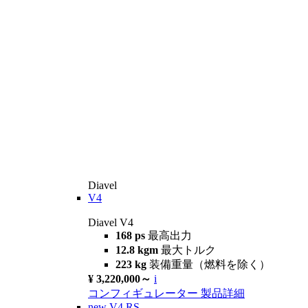
Diavel
V4
Diavel V4
168 ps
最高出力
12.8 kgm
最大トルク
223 kg
装備重量（燃料を除く）
¥ 3,220,000～
i
コンフィギュレーター
製品詳細
new
V4 RS