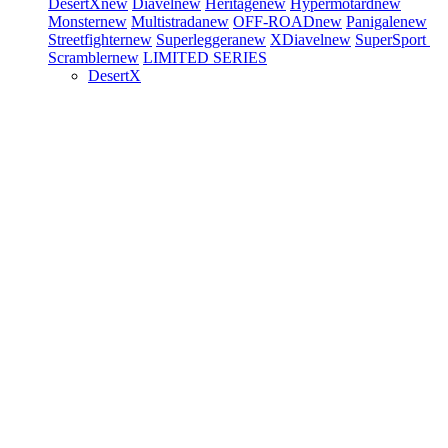
DesertX
new
Diavel
new
Heritage
new
Hypermotard
new
Monster
new
Multistrada
new
OFF-ROAD
new
Panigale
new
Streetfighter
new
Superleggera
new
XDiavel
new
SuperSport
Scrambler
new
LIMITED SERIES
DesertX