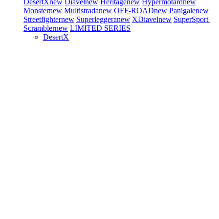
DesertX
new
Diavel
new
Heritage
new
Hypermotard
new
Monster
new
Multistrada
new
OFF-ROAD
new
Panigale
new
Streetfighter
new
Superleggera
new
XDiavel
new
SuperSport
Scrambler
new
LIMITED SERIES
DesertX