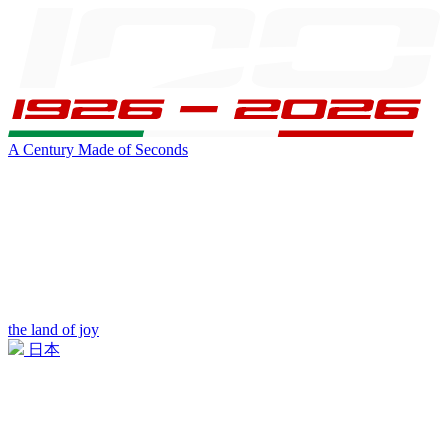
A Century Made of Seconds
the land of joy
日本