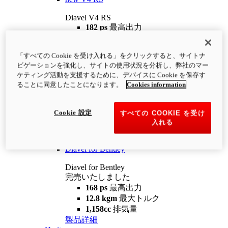
Diavel V4 RS
182 ps
最高出力
12.2 kgm
最大トルク
220 kg
装備重量（燃料を除く）
「すべての Cookie を受け入れる」をクリックすると、サイトナ
¥4,400,000
i
ビゲーションを強化し、サイトの使用状況を分析し、弊社のマー
コンフィギュレーター
製品詳細
ケティング活動を支援するために、デバイスに Cookie を保存す
new
V4 RS 100
ることに同意したことになります。
Cookies information
Diavel V4 RS 100
182 ps
最高出力
Cookie 設定
すべての COOKIE を受け
12.2 kgm
最大トルク
入れる
220 kg
装備重量（燃料を除く）
製品詳細
Diavel for Bentley
Diavel for Bentley
完売いたしました
168 ps
最高出力
12.8 kgm
最大トルク
1,158cc
排気量
製品詳細