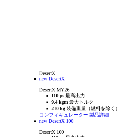
DesertX
new
DesertX
DesertX MY26
110 ps
最高出力
9.4 kgm
最大トルク
210 kg
装備重量（燃料を除く）
コンフィギュレーター
製品詳細
new
DesertX 100
DesertX 100