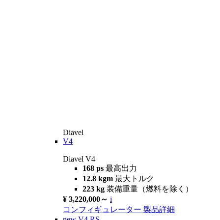
Diavel
V4
Diavel V4
168 ps
最高出力
12.8 kgm
最大トルク
223 kg
装備重量（燃料を除く）
¥ 3,220,000～
i
コンフィギュレーター
製品詳細
new
V4 RS