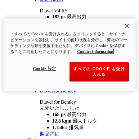
Diavel V4 RS
182 ps
最高出力
12.2 kgm
最大トルク
220 kg
装備重量（燃料を除く）
「すべての Cookie を受け入れる」をクリックすると、サイトナ
¥4,400,000
i
ビゲーションを強化し、サイトの使用状況を分析し、弊社のマー
コンフィギュレーター
製品詳細
ケティング活動を支援するために、デバイスに Cookie を保存す
new
V4 RS 100
ることに同意したことになります。
Cookies information
Diavel V4 RS 100
182 ps
最高出力
Cookie 設定
すべての COOKIE を受け
12.2 kgm
最大トルク
入れる
220 kg
装備重量（燃料を除く）
製品詳細
Diavel for Bentley
Diavel for Bentley
完売いたしました
168 ps
最高出力
12.8 kgm
最大トルク
1,158cc
排気量
製品詳細