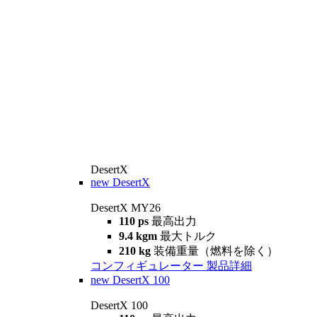
DesertX
new
DesertX
DesertX MY26
110 ps
最高出力
9.4 kgm
最大トルク
210 kg
装備重量（燃料を除く）
コンフィギュレーター
製品詳細
new
DesertX 100
DesertX 100