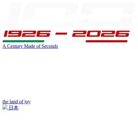
A Century Made of Seconds
the land of joy
日本