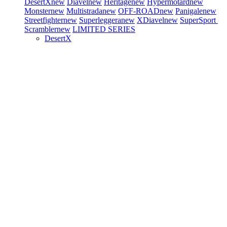
DesertX
new
Diavel
new
Heritage
new
Hypermotard
new
Monster
new
Multistrada
new
OFF-ROAD
new
Panigale
new
Streetfighter
new
Superleggera
new
XDiavel
new
SuperSport
Scrambler
new
LIMITED SERIES
DesertX