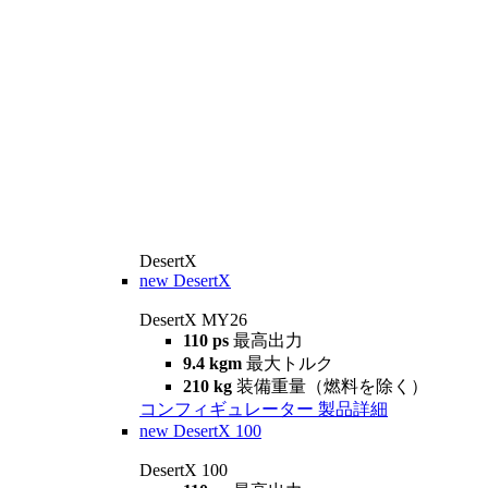
DesertX
new
DesertX
DesertX MY26
110 ps
最高出力
9.4 kgm
最大トルク
210 kg
装備重量（燃料を除く）
コンフィギュレーター
製品詳細
new
DesertX 100
DesertX 100