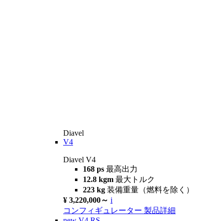
Diavel
V4
Diavel V4
168 ps
最高出力
12.8 kgm
最大トルク
223 kg
装備重量（燃料を除く）
¥ 3,220,000～
i
コンフィギュレーター
製品詳細
new
V4 RS