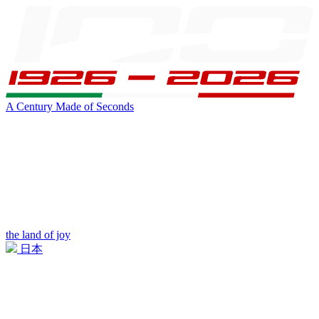
A Century Made of Seconds
the land of joy
日本