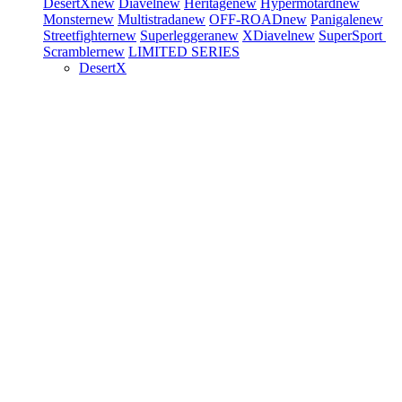
DesertX
new
Diavel
new
Heritage
new
Hypermotard
new
Monster
new
Multistrada
new
OFF-ROAD
new
Panigale
new
Streetfighter
new
Superleggera
new
XDiavel
new
SuperSport
Scrambler
new
LIMITED SERIES
DesertX