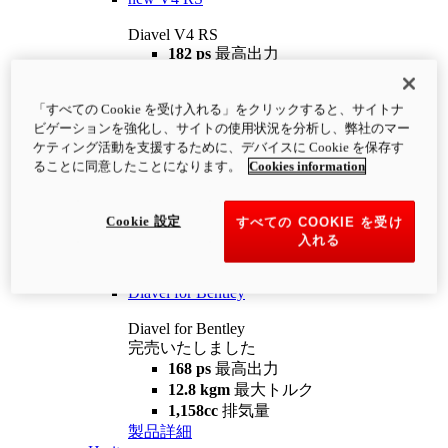
Diavel V4 RS
182 ps
最高出力
12.2 kgm
最大トルク
220 kg
装備重量（燃料を除く）
「すべての Cookie を受け入れる」をクリックすると、サイトナ
¥4,400,000
i
ビゲーションを強化し、サイトの使用状況を分析し、弊社のマー
コンフィギュレーター
製品詳細
ケティング活動を支援するために、デバイスに Cookie を保存す
new
V4 RS 100
ることに同意したことになります。
Cookies information
Diavel V4 RS 100
182 ps
最高出力
Cookie 設定
すべての COOKIE を受け
12.2 kgm
最大トルク
入れる
220 kg
装備重量（燃料を除く）
製品詳細
Diavel for Bentley
Diavel for Bentley
完売いたしました
168 ps
最高出力
12.8 kgm
最大トルク
1,158cc
排気量
製品詳細