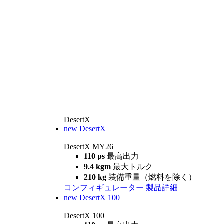
DesertX
new
DesertX
DesertX MY26
110 ps
最高出力
9.4 kgm
最大トルク
210 kg
装備重量（燃料を除く）
コンフィギュレーター
製品詳細
new
DesertX 100
DesertX 100