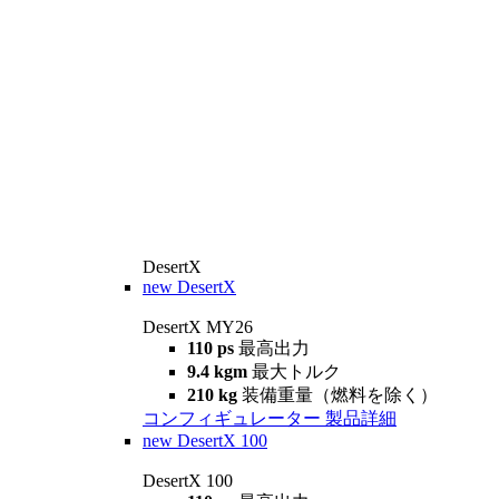
DesertX
new
DesertX
DesertX MY26
110 ps
最高出力
9.4 kgm
最大トルク
210 kg
装備重量（燃料を除く）
コンフィギュレーター
製品詳細
new
DesertX 100
DesertX 100