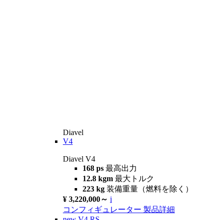
Diavel
V4
Diavel V4
168 ps
最高出力
12.8 kgm
最大トルク
223 kg
装備重量（燃料を除く）
¥ 3,220,000～
i
コンフィギュレーター
製品詳細
new
V4 RS