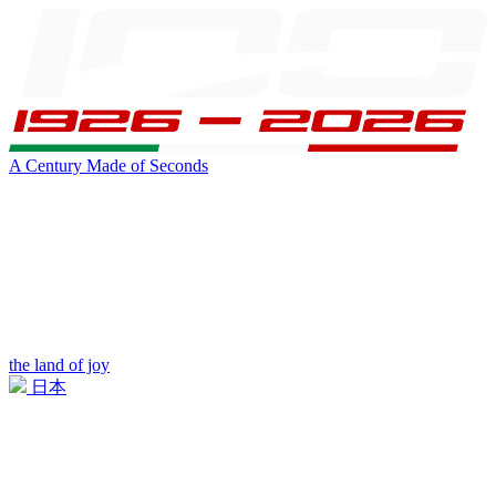
A Century Made of Seconds
the land of joy
日本