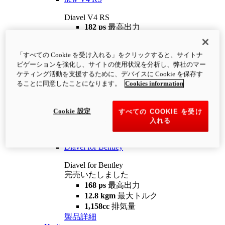
Diavel V4 RS
182 ps
最高出力
12.2 kgm
最大トルク
220 kg
装備重量（燃料を除く）
「すべての Cookie を受け入れる」をクリックすると、サイトナ
¥4,400,000
i
ビゲーションを強化し、サイトの使用状況を分析し、弊社のマー
コンフィギュレーター
製品詳細
ケティング活動を支援するために、デバイスに Cookie を保存す
new
V4 RS 100
ることに同意したことになります。
Cookies information
Diavel V4 RS 100
182 ps
最高出力
Cookie 設定
すべての COOKIE を受け
12.2 kgm
最大トルク
入れる
220 kg
装備重量（燃料を除く）
製品詳細
Diavel for Bentley
Diavel for Bentley
完売いたしました
168 ps
最高出力
12.8 kgm
最大トルク
1,158cc
排気量
製品詳細