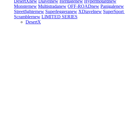
DesertX
new
Diavel
new
Heritage
new
Hypermotard
new
Monster
new
Multistrada
new
OFF-ROAD
new
Panigale
new
Streetfighter
new
Superleggera
new
XDiavel
new
SuperSport
Scrambler
new
LIMITED SERIES
DesertX