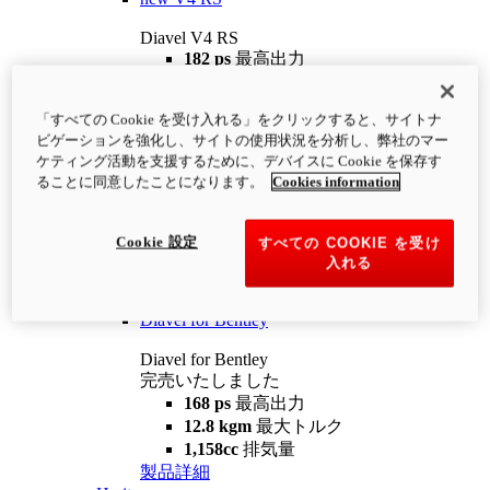
Diavel V4 RS
182 ps
最高出力
12.2 kgm
最大トルク
220 kg
装備重量（燃料を除く）
「すべての Cookie を受け入れる」をクリックすると、サイトナ
¥4,400,000
i
ビゲーションを強化し、サイトの使用状況を分析し、弊社のマー
コンフィギュレーター
製品詳細
ケティング活動を支援するために、デバイスに Cookie を保存す
new
V4 RS 100
ることに同意したことになります。
Cookies information
Diavel V4 RS 100
182 ps
最高出力
Cookie 設定
すべての COOKIE を受け
12.2 kgm
最大トルク
入れる
220 kg
装備重量（燃料を除く）
製品詳細
Diavel for Bentley
Diavel for Bentley
完売いたしました
168 ps
最高出力
12.8 kgm
最大トルク
1,158cc
排気量
製品詳細