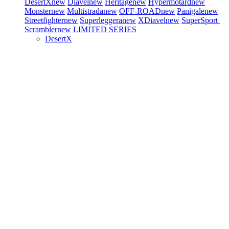
DesertX
new
Diavel
new
Heritage
new
Hypermotard
new
Monster
new
Multistrada
new
OFF-ROAD
new
Panigale
new
Streetfighter
new
Superleggera
new
XDiavel
new
SuperSport
Scrambler
new
LIMITED SERIES
DesertX