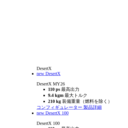
DesertX
new
DesertX
DesertX MY26
110 ps
最高出力
9.4 kgm
最大トルク
210 kg
装備重量（燃料を除く）
コンフィギュレーター
製品詳細
new
DesertX 100
DesertX 100