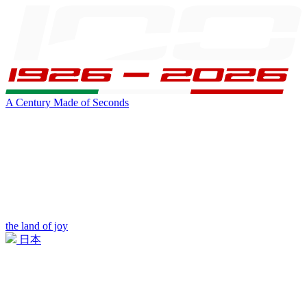
A Century Made of Seconds
the land of joy
日本