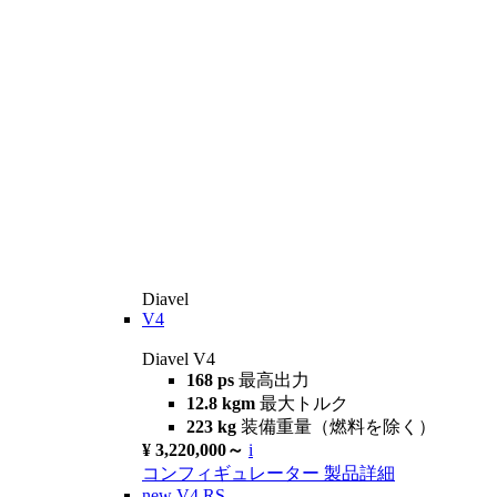
Diavel
V4
Diavel V4
168 ps
最高出力
12.8 kgm
最大トルク
223 kg
装備重量（燃料を除く）
¥ 3,220,000～
i
コンフィギュレーター
製品詳細
new
V4 RS