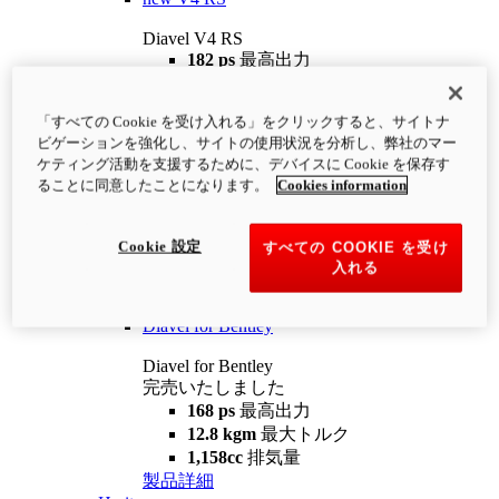
Diavel V4 RS
182 ps
最高出力
12.2 kgm
最大トルク
220 kg
装備重量（燃料を除く）
「すべての Cookie を受け入れる」をクリックすると、サイトナ
¥4,400,000
i
ビゲーションを強化し、サイトの使用状況を分析し、弊社のマー
コンフィギュレーター
製品詳細
ケティング活動を支援するために、デバイスに Cookie を保存す
new
V4 RS 100
ることに同意したことになります。
Cookies information
Diavel V4 RS 100
182 ps
最高出力
Cookie 設定
すべての COOKIE を受け
12.2 kgm
最大トルク
入れる
220 kg
装備重量（燃料を除く）
製品詳細
Diavel for Bentley
Diavel for Bentley
完売いたしました
168 ps
最高出力
12.8 kgm
最大トルク
1,158cc
排気量
製品詳細