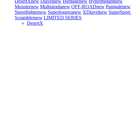
DesertX
new
Diavel
new
Heritage
new
Hypermotard
new
Monster
new
Multistrada
new
OFF-ROAD
new
Panigale
new
Streetfighter
new
Superleggera
new
XDiavel
new
SuperSport
Scrambler
new
LIMITED SERIES
DesertX