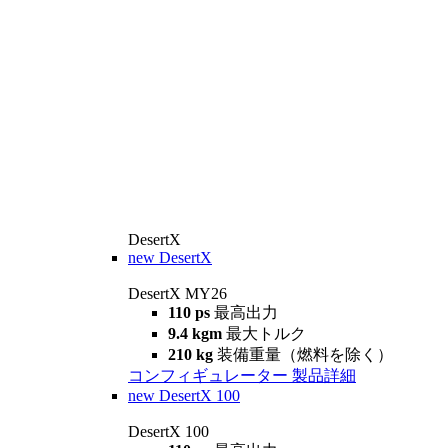
DesertX
new
DesertX
DesertX MY26
110 ps
最高出力
9.4 kgm
最大トルク
210 kg
装備重量（燃料を除く）
コンフィギュレーター
製品詳細
new
DesertX 100
DesertX 100