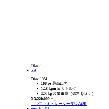
Diavel
V4
Diavel V4
168 ps
最高出力
12.8 kgm
最大トルク
223 kg
装備重量（燃料を除く）
¥ 3,220,000～
i
コンフィギュレーター
製品詳細
new
V4 RS