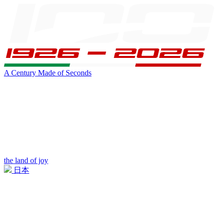
A Century Made of Seconds
the land of joy
日本