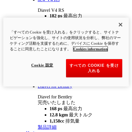
Diavel V4 RS
182 ps
最高出力
12.2 kgm
最大トルク
220 kg
装備重量（燃料を除く）
「すべての Cookie を受け入れる」をクリックすると、サイトナ
¥4,400,000
i
ビゲーションを強化し、サイトの使用状況を分析し、弊社のマー
コンフィギュレーター
製品詳細
ケティング活動を支援するために、デバイスに Cookie を保存す
new
V4 RS 100
ることに同意したことになります。
Cookies information
Diavel V4 RS 100
182 ps
最高出力
Cookie 設定
すべての COOKIE を受け
12.2 kgm
最大トルク
入れる
220 kg
装備重量（燃料を除く）
製品詳細
Diavel for Bentley
Diavel for Bentley
完売いたしました
168 ps
最高出力
12.8 kgm
最大トルク
1,158cc
排気量
製品詳細