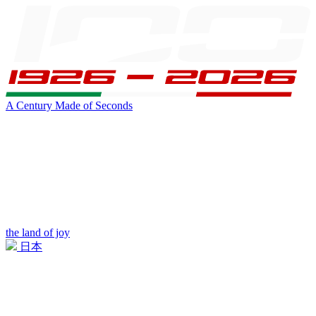
A Century Made of Seconds
the land of joy
日本