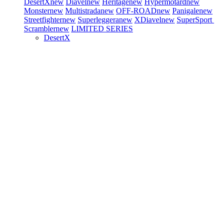
DesertX
new
Diavel
new
Heritage
new
Hypermotard
new
Monster
new
Multistrada
new
OFF-ROAD
new
Panigale
new
Streetfighter
new
Superleggera
new
XDiavel
new
SuperSport
Scrambler
new
LIMITED SERIES
DesertX