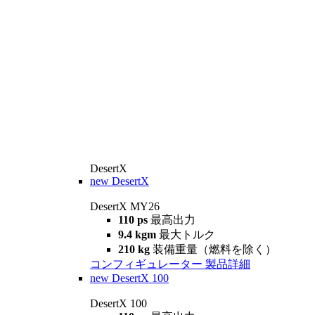
DesertX
new
DesertX
DesertX MY26
110 ps
最高出力
9.4 kgm
最大トルク
210 kg
装備重量（燃料を除く）
コンフィギュレーター
製品詳細
new
DesertX 100
DesertX 100