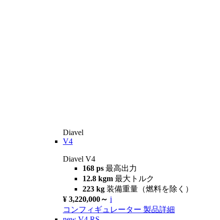
Diavel
V4
Diavel V4
168 ps
最高出力
12.8 kgm
最大トルク
223 kg
装備重量（燃料を除く）
¥ 3,220,000～
i
コンフィギュレーター
製品詳細
new
V4 RS