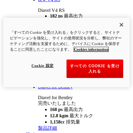
Diavel V4 RS
182 ps
最高出力
12.2 kgm
最大トルク
220 kg
装備重量（燃料を除く）
「すべての Cookie を受け入れる」をクリックすると、サイトナ
¥4,400,000
i
ビゲーションを強化し、サイトの使用状況を分析し、弊社のマー
コンフィギュレーター
製品詳細
ケティング活動を支援するために、デバイスに Cookie を保存す
new
V4 RS 100
ることに同意したことになります。
Cookies information
Diavel V4 RS 100
182 ps
最高出力
Cookie 設定
すべての COOKIE を受け
12.2 kgm
最大トルク
入れる
220 kg
装備重量（燃料を除く）
製品詳細
Diavel for Bentley
Diavel for Bentley
完売いたしました
168 ps
最高出力
12.8 kgm
最大トルク
1,158cc
排気量
製品詳細