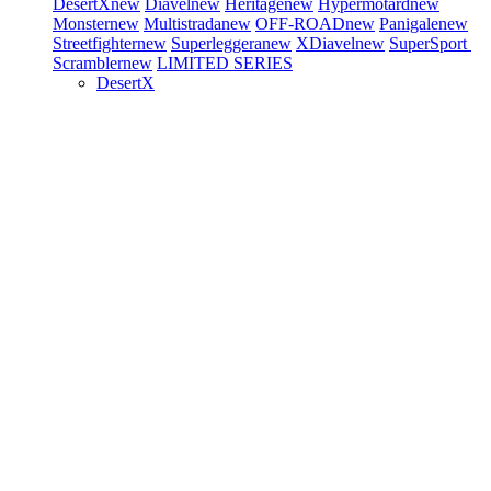
DesertX
new
Diavel
new
Heritage
new
Hypermotard
new
Monster
new
Multistrada
new
OFF-ROAD
new
Panigale
new
Streetfighter
new
Superleggera
new
XDiavel
new
SuperSport
Scrambler
new
LIMITED SERIES
DesertX