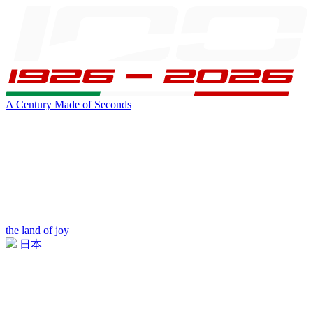
A Century Made of Seconds
the land of joy
日本