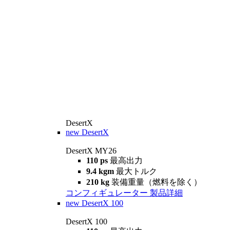
DesertX
new
DesertX
DesertX MY26
110 ps
最高出力
9.4 kgm
最大トルク
210 kg
装備重量（燃料を除く）
コンフィギュレーター
製品詳細
new
DesertX 100
DesertX 100