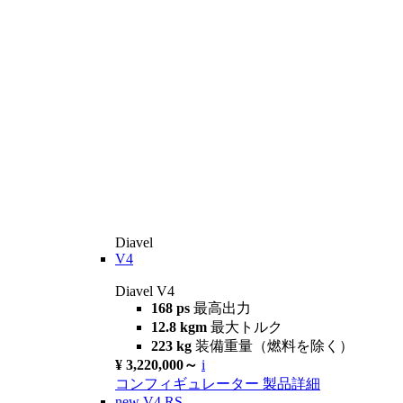
Diavel
V4
Diavel V4
168 ps
最高出力
12.8 kgm
最大トルク
223 kg
装備重量（燃料を除く）
¥ 3,220,000～
i
コンフィギュレーター
製品詳細
new
V4 RS