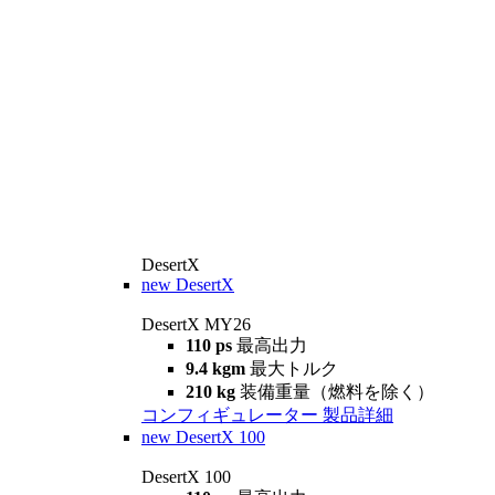
DesertX
new
DesertX
DesertX MY26
110 ps
最高出力
9.4 kgm
最大トルク
210 kg
装備重量（燃料を除く）
コンフィギュレーター
製品詳細
new
DesertX 100
DesertX 100