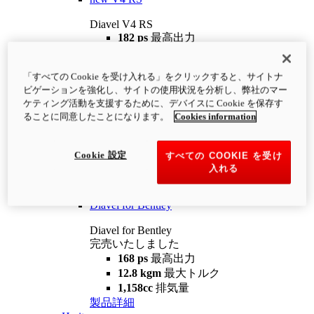
Diavel V4 RS
182 ps
最高出力
12.2 kgm
最大トルク
220 kg
装備重量（燃料を除く）
「すべての Cookie を受け入れる」をクリックすると、サイトナ
¥4,400,000
i
ビゲーションを強化し、サイトの使用状況を分析し、弊社のマー
コンフィギュレーター
製品詳細
ケティング活動を支援するために、デバイスに Cookie を保存す
new
V4 RS 100
ることに同意したことになります。
Cookies information
Diavel V4 RS 100
182 ps
最高出力
Cookie 設定
すべての COOKIE を受け
12.2 kgm
最大トルク
入れる
220 kg
装備重量（燃料を除く）
製品詳細
Diavel for Bentley
Diavel for Bentley
完売いたしました
168 ps
最高出力
12.8 kgm
最大トルク
1,158cc
排気量
製品詳細