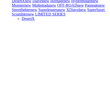
DesertX
new
Diavel
new
Heritage
new
Hypermotard
new
Monster
new
Multistrada
new
OFF-ROAD
new
Panigale
new
Streetfighter
new
Superleggera
new
XDiavel
new
SuperSport
Scrambler
new
LIMITED SERIES
DesertX