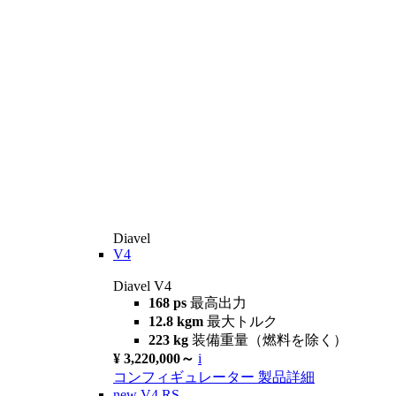
Diavel
V4
Diavel V4
168 ps
最高出力
12.8 kgm
最大トルク
223 kg
装備重量（燃料を除く）
¥ 3,220,000～
i
コンフィギュレーター
製品詳細
new
V4 RS