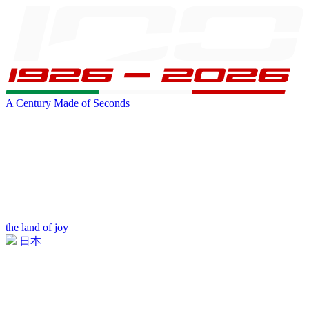
A Century Made of Seconds
the land of joy
日本