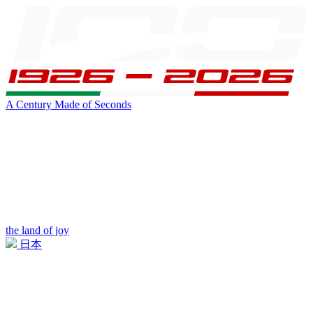
A Century Made of Seconds
the land of joy
日本