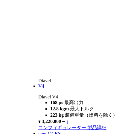
Diavel
V4
Diavel V4
168 ps
最高出力
12.8 kgm
最大トルク
223 kg
装備重量（燃料を除く）
¥ 3,220,000～
i
コンフィギュレーター
製品詳細
new
V4 RS