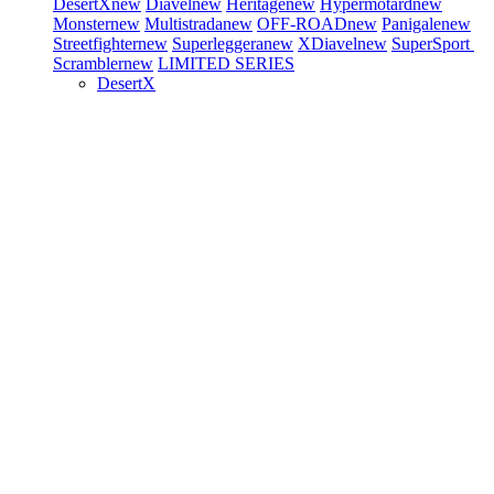
DesertX
new
Diavel
new
Heritage
new
Hypermotard
new
Monster
new
Multistrada
new
OFF-ROAD
new
Panigale
new
Streetfighter
new
Superleggera
new
XDiavel
new
SuperSport
Scrambler
new
LIMITED SERIES
DesertX