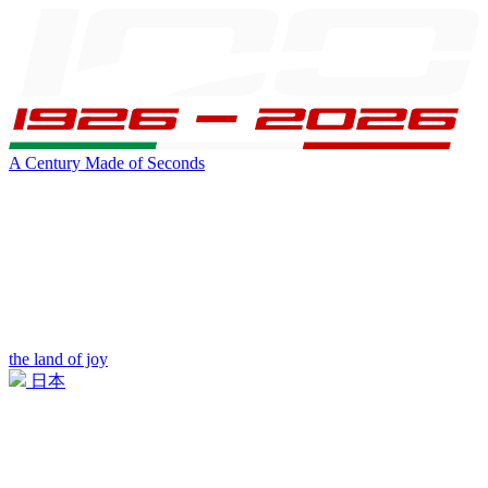
A Century Made of Seconds
the land of joy
日本