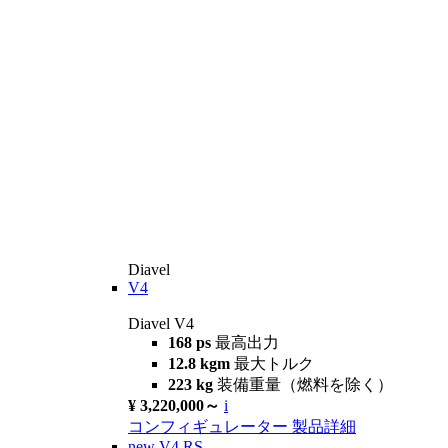
Diavel
V4
Diavel V4
168 ps
最高出力
12.8 kgm
最大トルク
223 kg
装備重量（燃料を除く）
¥ 3,220,000～
i
コンフィギュレーター
製品詳細
new
V4 RS