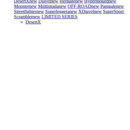
DesertX
new
Diavel
new
Heritage
new
Hypermotard
new
Monster
new
Multistrada
new
OFF-ROAD
new
Panigale
new
Streetfighter
new
Superleggera
new
XDiavel
new
SuperSport
Scrambler
new
LIMITED SERIES
DesertX