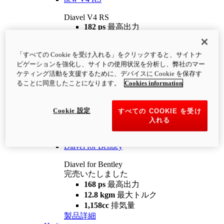
Diavel V4 RS
182 ps
最高出力
12.2 kgm
最大トルク
220 kg
装備重量（燃料を除く）
「すべての Cookie を受け入れる」をクリックすると、サイトナ
¥4,400,000
i
ビゲーションを強化し、サイトの使用状況を分析し、弊社のマー
コンフィギュレーター
製品詳細
ケティング活動を支援するために、デバイスに Cookie を保存す
new
V4 RS 100
ることに同意したことになります。
Cookies information
Diavel V4 RS 100
182 ps
最高出力
Cookie 設定
すべての COOKIE を受け
12.2 kgm
最大トルク
入れる
220 kg
装備重量（燃料を除く）
製品詳細
Diavel for Bentley
Diavel for Bentley
完売いたしました
168 ps
最高出力
12.8 kgm
最大トルク
1,158cc
排気量
製品詳細