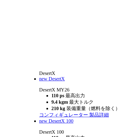
DesertX
new
DesertX
DesertX MY26
110 ps
最高出力
9.4 kgm
最大トルク
210 kg
装備重量（燃料を除く）
コンフィギュレーター
製品詳細
new
DesertX 100
DesertX 100