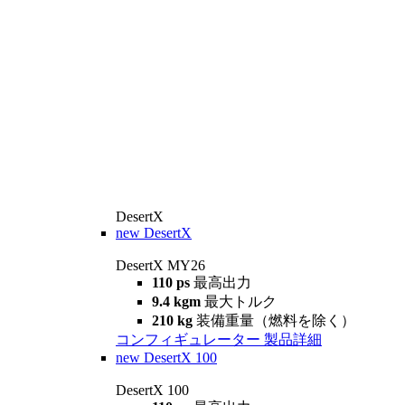
DesertX
new
DesertX
DesertX MY26
110 ps
最高出力
9.4 kgm
最大トルク
210 kg
装備重量（燃料を除く）
コンフィギュレーター
製品詳細
new
DesertX 100
DesertX 100