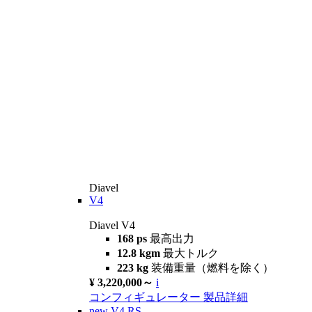
Diavel
V4
Diavel V4
168 ps
最高出力
12.8 kgm
最大トルク
223 kg
装備重量（燃料を除く）
¥ 3,220,000～
i
コンフィギュレーター
製品詳細
new
V4 RS