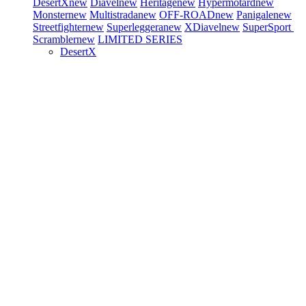
DesertX
new
Diavel
new
Heritage
new
Hypermotard
new
Monster
new
Multistrada
new
OFF-ROAD
new
Panigale
new
Streetfighter
new
Superleggera
new
XDiavel
new
SuperSport
Scrambler
new
LIMITED SERIES
DesertX