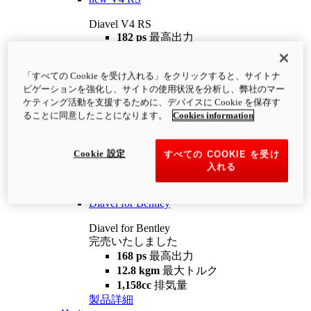
Diavel V4 RS
182 ps
最高出力
12.2 kgm
最大トルク
220 kg
装備重量（燃料を除く）
「すべての Cookie を受け入れる」をクリックすると、サイトナ
¥4,400,000
i
ビゲーションを強化し、サイトの使用状況を分析し、弊社のマー
コンフィギュレーター
製品詳細
ケティング活動を支援するために、デバイスに Cookie を保存す
new
V4 RS 100
ることに同意したことになります。
Cookies information
Diavel V4 RS 100
182 ps
最高出力
Cookie 設定
すべての COOKIE を受け
12.2 kgm
最大トルク
入れる
220 kg
装備重量（燃料を除く）
製品詳細
Diavel for Bentley
Diavel for Bentley
完売いたしました
168 ps
最高出力
12.8 kgm
最大トルク
1,158cc
排気量
製品詳細