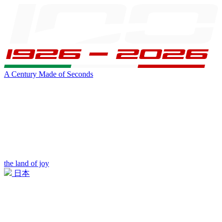
A Century Made of Seconds
the land of joy
日本