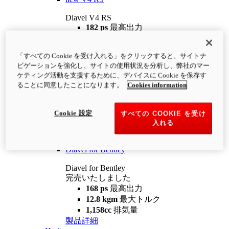
Diavel V4 RS
182 ps
最高出力
12.2 kgm
最大トルク
220 kg
装備重量（燃料を除く）
「すべての Cookie を受け入れる」をクリックすると、サイトナ
¥4,400,000
i
ビゲーションを強化し、サイトの使用状況を分析し、弊社のマー
コンフィギュレーター
製品詳細
ケティング活動を支援するために、デバイスに Cookie を保存す
new
V4 RS 100
ることに同意したことになります。
Cookies information
Diavel V4 RS 100
182 ps
最高出力
Cookie 設定
すべての COOKIE を受け
12.2 kgm
最大トルク
入れる
220 kg
装備重量（燃料を除く）
製品詳細
Diavel for Bentley
Diavel for Bentley
完売いたしました
168 ps
最高出力
12.8 kgm
最大トルク
1,158cc
排気量
製品詳細