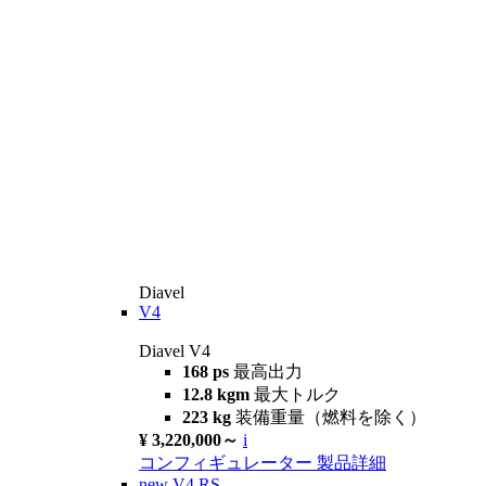
Diavel
V4
Diavel V4
168 ps
最高出力
12.8 kgm
最大トルク
223 kg
装備重量（燃料を除く）
¥ 3,220,000～
i
コンフィギュレーター
製品詳細
new
V4 RS