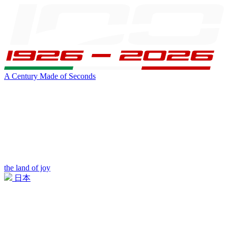
A Century Made of Seconds
the land of joy
日本