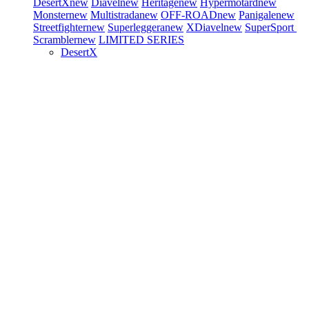
DesertX
new
Diavel
new
Heritage
new
Hypermotard
new
Monster
new
Multistrada
new
OFF-ROAD
new
Panigale
new
Streetfighter
new
Superleggera
new
XDiavel
new
SuperSport
Scrambler
new
LIMITED SERIES
DesertX