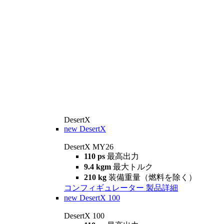
DesertX
new
DesertX
DesertX MY26
110 ps
最高出力
9.4 kgm
最大トルク
210 kg
装備重量（燃料を除く）
コンフィギュレーター
製品詳細
new
DesertX 100
DesertX 100