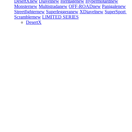
DesertX
new
Diavel
new
Heritage
new
Hypermotard
new
Monster
new
Multistrada
new
OFF-ROAD
new
Panigale
new
Streetfighter
new
Superleggera
new
XDiavel
new
SuperSport
Scrambler
new
LIMITED SERIES
DesertX