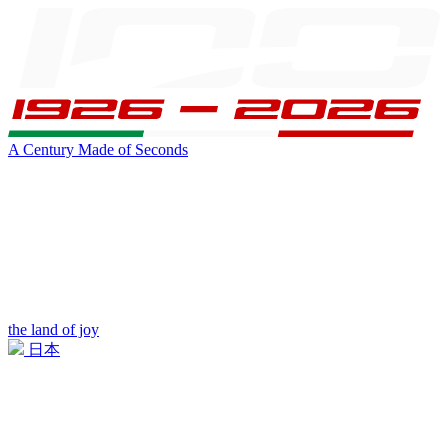
A Century Made of Seconds
the land of joy
日本