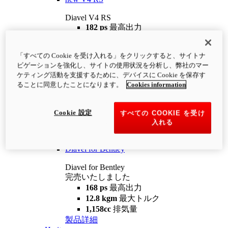
Diavel V4 RS
182 ps
最高出力
12.2 kgm
最大トルク
220 kg
装備重量（燃料を除く）
「すべての Cookie を受け入れる」をクリックすると、サイトナ
¥4,400,000
i
ビゲーションを強化し、サイトの使用状況を分析し、弊社のマー
コンフィギュレーター
製品詳細
ケティング活動を支援するために、デバイスに Cookie を保存す
new
V4 RS 100
ることに同意したことになります。
Cookies information
Diavel V4 RS 100
182 ps
最高出力
Cookie 設定
すべての COOKIE を受け
12.2 kgm
最大トルク
入れる
220 kg
装備重量（燃料を除く）
製品詳細
Diavel for Bentley
Diavel for Bentley
完売いたしました
168 ps
最高出力
12.8 kgm
最大トルク
1,158cc
排気量
製品詳細