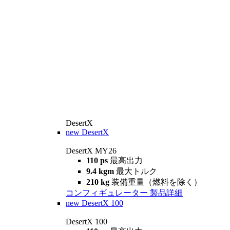
DesertX
new
DesertX
DesertX MY26
110 ps
最高出力
9.4 kgm
最大トルク
210 kg
装備重量（燃料を除く）
コンフィギュレーター
製品詳細
new
DesertX 100
DesertX 100