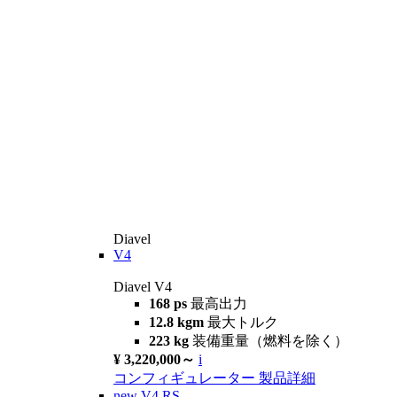
Diavel
V4
Diavel V4
168 ps
最高出力
12.8 kgm
最大トルク
223 kg
装備重量（燃料を除く）
¥ 3,220,000～
i
コンフィギュレーター
製品詳細
new
V4 RS