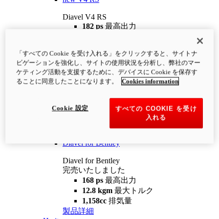
Diavel V4 RS
182 ps
最高出力
12.2 kgm
最大トルク
220 kg
装備重量（燃料を除く）
「すべての Cookie を受け入れる」をクリックすると、サイトナ
¥4,400,000
i
ビゲーションを強化し、サイトの使用状況を分析し、弊社のマー
コンフィギュレーター
製品詳細
ケティング活動を支援するために、デバイスに Cookie を保存す
new
V4 RS 100
ることに同意したことになります。
Cookies information
Diavel V4 RS 100
182 ps
最高出力
Cookie 設定
すべての COOKIE を受け
12.2 kgm
最大トルク
入れる
220 kg
装備重量（燃料を除く）
製品詳細
Diavel for Bentley
Diavel for Bentley
完売いたしました
168 ps
最高出力
12.8 kgm
最大トルク
1,158cc
排気量
製品詳細