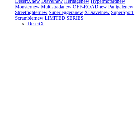
DesertX
new
Diavel
new
Heritage
new
Hypermotard
new
Monster
new
Multistrada
new
OFF-ROAD
new
Panigale
new
Streetfighter
new
Superleggera
new
XDiavel
new
SuperSport
Scrambler
new
LIMITED SERIES
DesertX