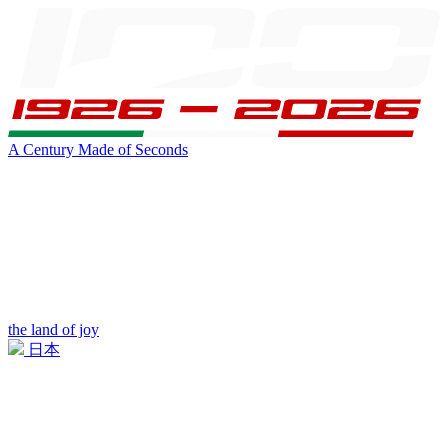
A Century Made of Seconds
the land of joy
日本