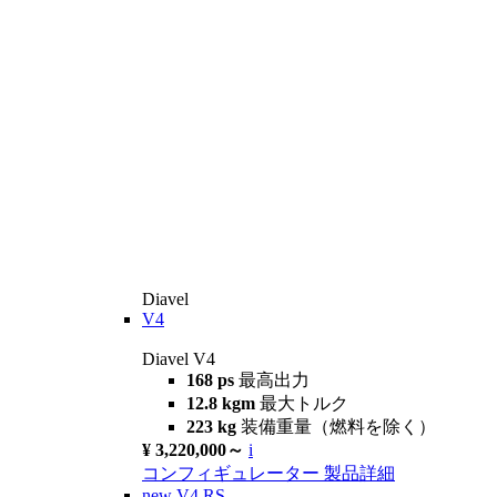
Diavel
V4
Diavel V4
168 ps
最高出力
12.8 kgm
最大トルク
223 kg
装備重量（燃料を除く）
¥ 3,220,000～
i
コンフィギュレーター
製品詳細
new
V4 RS