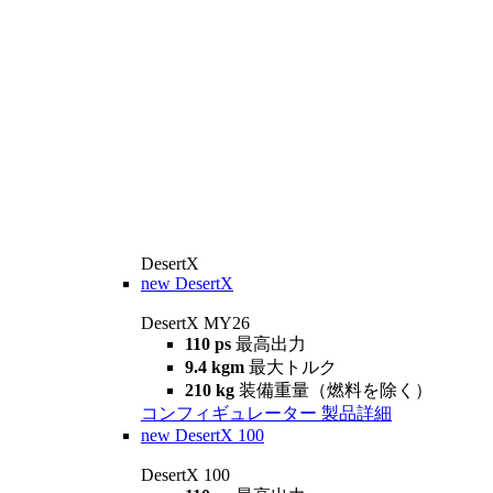
DesertX
new
DesertX
DesertX MY26
110 ps
最高出力
9.4 kgm
最大トルク
210 kg
装備重量（燃料を除く）
コンフィギュレーター
製品詳細
new
DesertX 100
DesertX 100