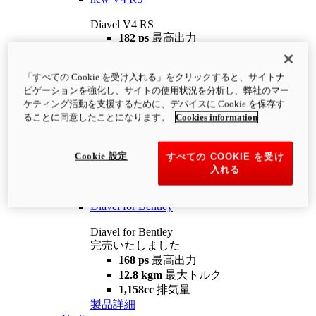
Diavel V4 RS
182 ps
最高出力
12.2 kgm
最大トルク
220 kg
装備重量（燃料を除く）
「すべての Cookie を受け入れる」をクリックすると、サイトナ
¥4,400,000
i
ビゲーションを強化し、サイトの使用状況を分析し、弊社のマー
コンフィギュレーター
製品詳細
ケティング活動を支援するために、デバイスに Cookie を保存す
new
V4 RS 100
ることに同意したことになります。
Cookies information
Diavel V4 RS 100
182 ps
最高出力
Cookie 設定
すべての COOKIE を受け
12.2 kgm
最大トルク
入れる
220 kg
装備重量（燃料を除く）
製品詳細
Diavel for Bentley
Diavel for Bentley
完売いたしました
168 ps
最高出力
12.8 kgm
最大トルク
1,158cc
排気量
製品詳細