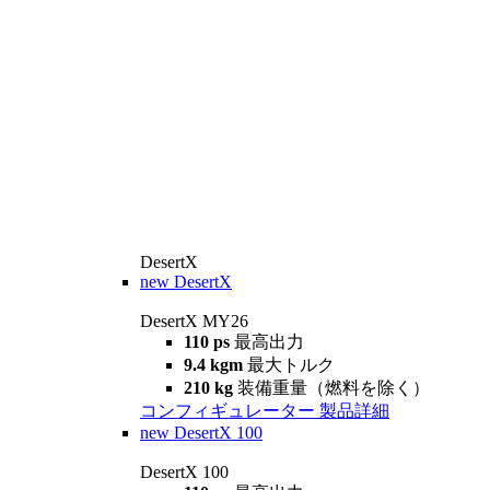
DesertX
new
DesertX
DesertX MY26
110 ps
最高出力
9.4 kgm
最大トルク
210 kg
装備重量（燃料を除く）
コンフィギュレーター
製品詳細
new
DesertX 100
DesertX 100