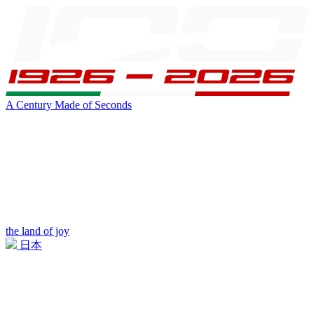
A Century Made of Seconds
the land of joy
日本