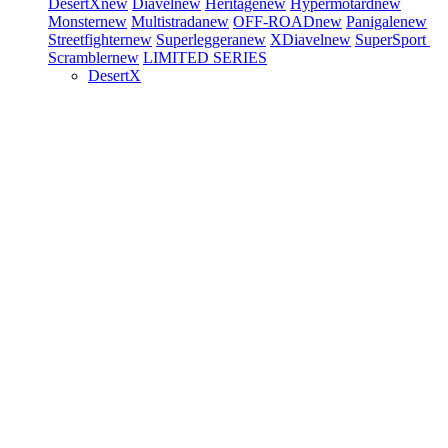
DesertX
new
Diavel
new
Heritage
new
Hypermotard
new
Monster
new
Multistrada
new
OFF-ROAD
new
Panigale
new
Streetfighter
new
Superleggera
new
XDiavel
new
SuperSport
Scrambler
new
LIMITED SERIES
DesertX