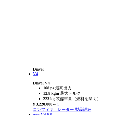
Diavel
V4
Diavel V4
168 ps
最高出力
12.8 kgm
最大トルク
223 kg
装備重量（燃料を除く）
¥ 3,220,000～
i
コンフィギュレーター
製品詳細
new
V4 RS