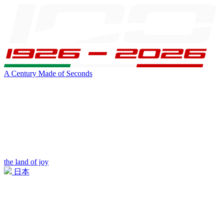
A Century Made of Seconds
the land of joy
日本