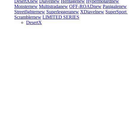
DesertX
new
Diavel
new
Heritage
new
Hypermotard
new
Monster
new
Multistrada
new
OFF-ROAD
new
Panigale
new
Streetfighter
new
Superleggera
new
XDiavel
new
SuperSport
Scrambler
new
LIMITED SERIES
DesertX