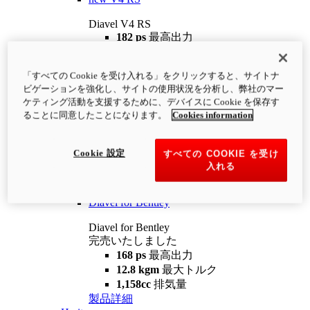
Diavel V4 RS
182 ps
最高出力
12.2 kgm
最大トルク
220 kg
装備重量（燃料を除く）
「すべての Cookie を受け入れる」をクリックすると、サイトナ
¥4,400,000
i
ビゲーションを強化し、サイトの使用状況を分析し、弊社のマー
コンフィギュレーター
製品詳細
ケティング活動を支援するために、デバイスに Cookie を保存す
new
V4 RS 100
ることに同意したことになります。
Cookies information
Diavel V4 RS 100
182 ps
最高出力
Cookie 設定
すべての COOKIE を受け
12.2 kgm
最大トルク
入れる
220 kg
装備重量（燃料を除く）
製品詳細
Diavel for Bentley
Diavel for Bentley
完売いたしました
168 ps
最高出力
12.8 kgm
最大トルク
1,158cc
排気量
製品詳細