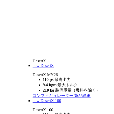
DesertX
new
DesertX
DesertX MY26
110 ps
最高出力
9.4 kgm
最大トルク
210 kg
装備重量（燃料を除く）
コンフィギュレーター
製品詳細
new
DesertX 100
DesertX 100