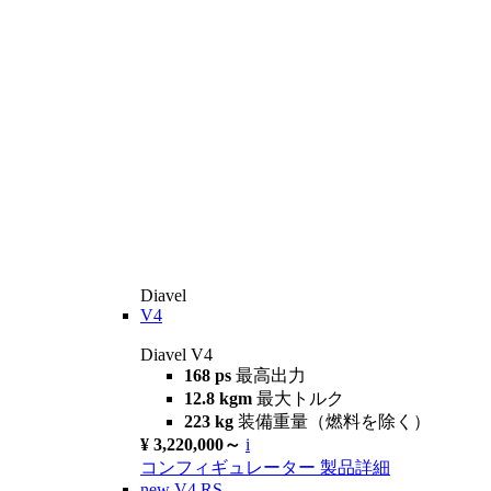
Diavel
V4
Diavel V4
168 ps
最高出力
12.8 kgm
最大トルク
223 kg
装備重量（燃料を除く）
¥ 3,220,000～
i
コンフィギュレーター
製品詳細
new
V4 RS