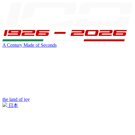
A Century Made of Seconds
the land of joy
日本