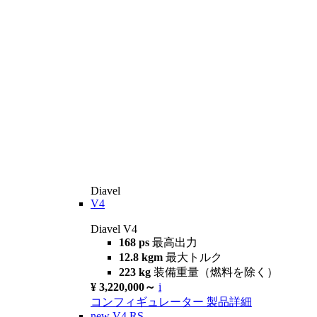
Diavel
V4
Diavel V4
168 ps
最高出力
12.8 kgm
最大トルク
223 kg
装備重量（燃料を除く）
¥ 3,220,000～
i
コンフィギュレーター
製品詳細
new
V4 RS