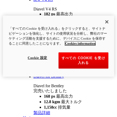
Diavel V4 RS
182 ps
最高出力
12.2 kgm
最大トルク
220 kg
装備重量（燃料を除く）
「すべての Cookie を受け入れる」をクリックすると、サイトナ
¥4,400,000
i
ビゲーションを強化し、サイトの使用状況を分析し、弊社のマー
コンフィギュレーター
製品詳細
ケティング活動を支援するために、デバイスに Cookie を保存す
new
V4 RS 100
ることに同意したことになります。
Cookies information
Diavel V4 RS 100
182 ps
最高出力
Cookie 設定
すべての COOKIE を受け
12.2 kgm
最大トルク
入れる
220 kg
装備重量（燃料を除く）
製品詳細
Diavel for Bentley
Diavel for Bentley
完売いたしました
168 ps
最高出力
12.8 kgm
最大トルク
1,158cc
排気量
製品詳細