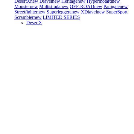
DesertX
new
Diavel
new
Heritage
new
Hypermotard
new
Monster
new
Multistrada
new
OFF-ROAD
new
Panigale
new
Streetfighter
new
Superleggera
new
XDiavel
new
SuperSport
Scrambler
new
LIMITED SERIES
DesertX