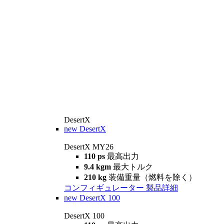
DesertX
new
DesertX
DesertX MY26
110 ps
最高出力
9.4 kgm
最大トルク
210 kg
装備重量（燃料を除く）
コンフィギュレーター
製品詳細
new
DesertX 100
DesertX 100