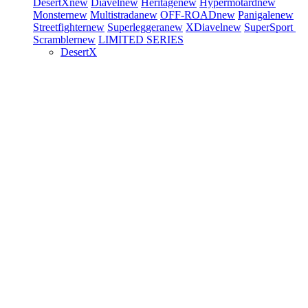
DesertX
new
Diavel
new
Heritage
new
Hypermotard
new
Monster
new
Multistrada
new
OFF-ROAD
new
Panigale
new
Streetfighter
new
Superleggera
new
XDiavel
new
SuperSport
Scrambler
new
LIMITED SERIES
DesertX