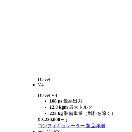
Diavel
V4
Diavel V4
168 ps
最高出力
12.8 kgm
最大トルク
223 kg
装備重量（燃料を除く）
¥ 3,220,000～
i
コンフィギュレーター
製品詳細
new
V4 RS