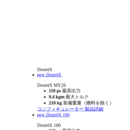
DesertX
new
DesertX
DesertX MY26
110 ps
最高出力
9.4 kgm
最大トルク
210 kg
装備重量（燃料を除く）
コンフィギュレーター
製品詳細
new
DesertX 100
DesertX 100