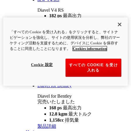
Diavel V4 RS
182 ps
最高出力
12.2 kgm
最大トルク
220 kg
装備重量（燃料を除く）
「すべての Cookie を受け入れる」をクリックすると、サイトナ
¥4,400,000
i
ビゲーションを強化し、サイトの使用状況を分析し、弊社のマー
コンフィギュレーター
製品詳細
ケティング活動を支援するために、デバイスに Cookie を保存す
new
V4 RS 100
ることに同意したことになります。
Cookies information
Diavel V4 RS 100
182 ps
最高出力
Cookie 設定
すべての COOKIE を受け
12.2 kgm
最大トルク
入れる
220 kg
装備重量（燃料を除く）
製品詳細
Diavel for Bentley
Diavel for Bentley
完売いたしました
168 ps
最高出力
12.8 kgm
最大トルク
1,158cc
排気量
製品詳細