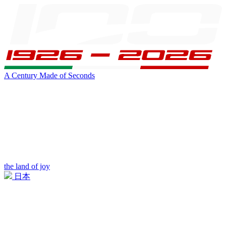
A Century Made of Seconds
the land of joy
日本