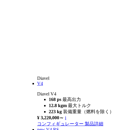
Diavel
V4
Diavel V4
168 ps
最高出力
12.8 kgm
最大トルク
223 kg
装備重量（燃料を除く）
¥ 3,220,000～
i
コンフィギュレーター
製品詳細
new
V4 RS