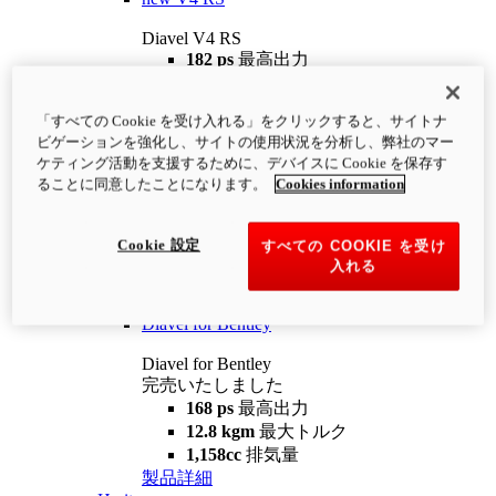
Diavel V4 RS
182 ps
最高出力
12.2 kgm
最大トルク
220 kg
装備重量（燃料を除く）
「すべての Cookie を受け入れる」をクリックすると、サイトナ
¥4,400,000
i
ビゲーションを強化し、サイトの使用状況を分析し、弊社のマー
コンフィギュレーター
製品詳細
ケティング活動を支援するために、デバイスに Cookie を保存す
new
V4 RS 100
ることに同意したことになります。
Cookies information
Diavel V4 RS 100
182 ps
最高出力
Cookie 設定
すべての COOKIE を受け
12.2 kgm
最大トルク
入れる
220 kg
装備重量（燃料を除く）
製品詳細
Diavel for Bentley
Diavel for Bentley
完売いたしました
168 ps
最高出力
12.8 kgm
最大トルク
1,158cc
排気量
製品詳細