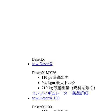
DesertX
new
DesertX
DesertX MY26
110 ps
最高出力
9.4 kgm
最大トルク
210 kg
装備重量（燃料を除く）
コンフィギュレーター
製品詳細
new
DesertX 100
DesertX 100