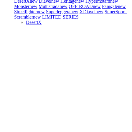
DesertX
new
Diavel
new
Heritage
new
Hypermotard
new
Monster
new
Multistrada
new
OFF-ROAD
new
Panigale
new
Streetfighter
new
Superleggera
new
XDiavel
new
SuperSport
Scrambler
new
LIMITED SERIES
DesertX