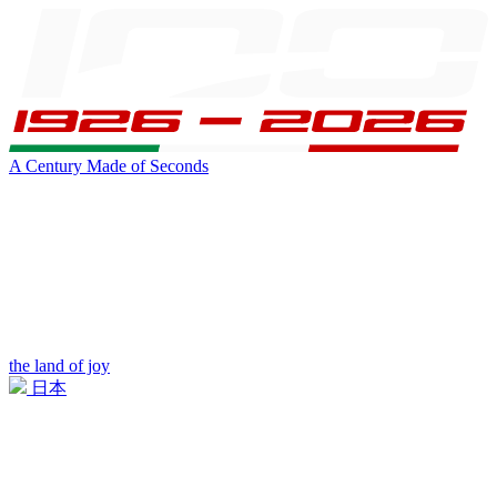
A Century Made of Seconds
the land of joy
日本