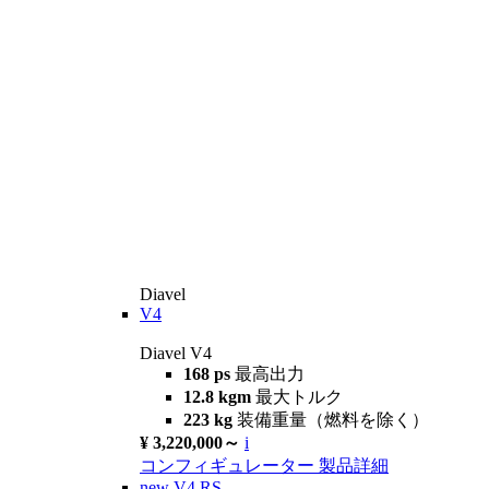
Diavel
V4
Diavel V4
168 ps
最高出力
12.8 kgm
最大トルク
223 kg
装備重量（燃料を除く）
¥ 3,220,000～
i
コンフィギュレーター
製品詳細
new
V4 RS