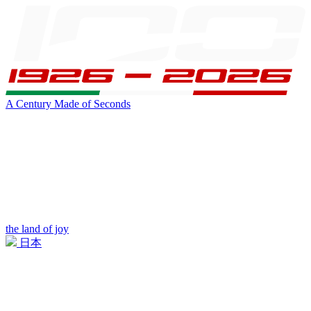
A Century Made of Seconds
the land of joy
日本