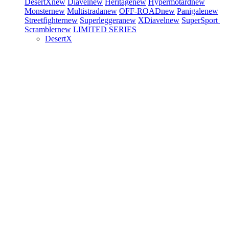
DesertX
new
Diavel
new
Heritage
new
Hypermotard
new
Monster
new
Multistrada
new
OFF-ROAD
new
Panigale
new
Streetfighter
new
Superleggera
new
XDiavel
new
SuperSport
Scrambler
new
LIMITED SERIES
DesertX