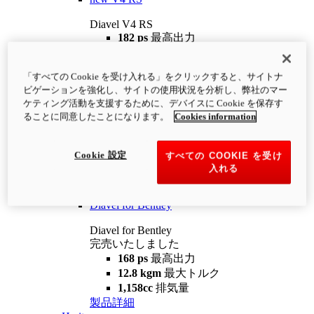
Diavel V4 RS
182 ps
最高出力
12.2 kgm
最大トルク
220 kg
装備重量（燃料を除く）
「すべての Cookie を受け入れる」をクリックすると、サイトナ
¥4,400,000
i
ビゲーションを強化し、サイトの使用状況を分析し、弊社のマー
コンフィギュレーター
製品詳細
ケティング活動を支援するために、デバイスに Cookie を保存す
new
V4 RS 100
ることに同意したことになります。
Cookies information
Diavel V4 RS 100
182 ps
最高出力
Cookie 設定
すべての COOKIE を受け
12.2 kgm
最大トルク
入れる
220 kg
装備重量（燃料を除く）
製品詳細
Diavel for Bentley
Diavel for Bentley
完売いたしました
168 ps
最高出力
12.8 kgm
最大トルク
1,158cc
排気量
製品詳細