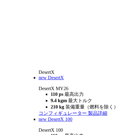
DesertX
new
DesertX
DesertX MY26
110 ps
最高出力
9.4 kgm
最大トルク
210 kg
装備重量（燃料を除く）
コンフィギュレーター
製品詳細
new
DesertX 100
DesertX 100