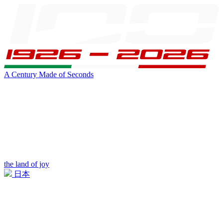
A Century Made of Seconds
the land of joy
日本