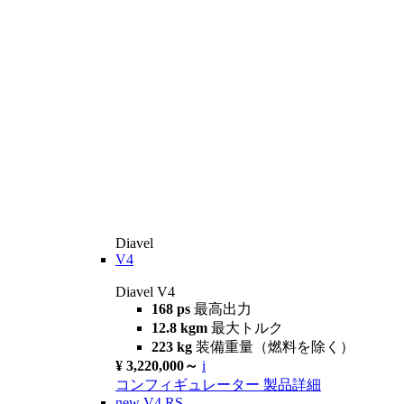
Diavel
V4
Diavel V4
168 ps
最高出力
12.8 kgm
最大トルク
223 kg
装備重量（燃料を除く）
¥ 3,220,000～
i
コンフィギュレーター
製品詳細
new
V4 RS