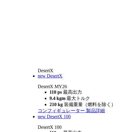
DesertX
new
DesertX
DesertX MY26
110 ps
最高出力
9.4 kgm
最大トルク
210 kg
装備重量（燃料を除く）
コンフィギュレーター
製品詳細
new
DesertX 100
DesertX 100