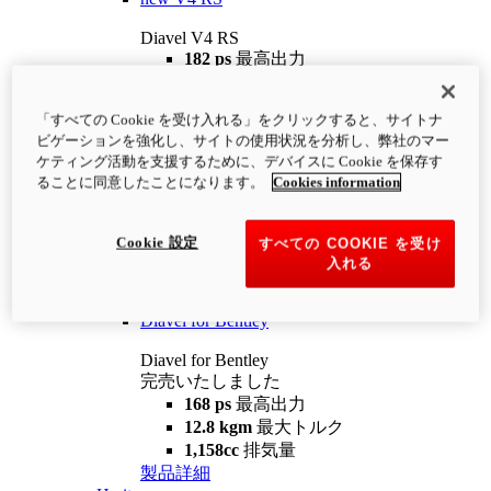
Diavel V4 RS
182 ps
最高出力
12.2 kgm
最大トルク
220 kg
装備重量（燃料を除く）
「すべての Cookie を受け入れる」をクリックすると、サイトナ
¥4,400,000
i
ビゲーションを強化し、サイトの使用状況を分析し、弊社のマー
コンフィギュレーター
製品詳細
ケティング活動を支援するために、デバイスに Cookie を保存す
new
V4 RS 100
ることに同意したことになります。
Cookies information
Diavel V4 RS 100
182 ps
最高出力
Cookie 設定
すべての COOKIE を受け
12.2 kgm
最大トルク
入れる
220 kg
装備重量（燃料を除く）
製品詳細
Diavel for Bentley
Diavel for Bentley
完売いたしました
168 ps
最高出力
12.8 kgm
最大トルク
1,158cc
排気量
製品詳細