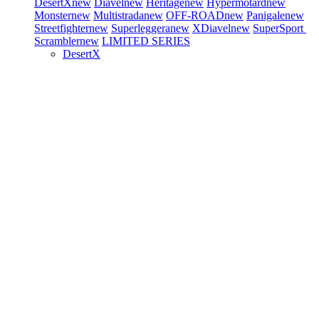
DesertX
new
Diavel
new
Heritage
new
Hypermotard
new
Monster
new
Multistrada
new
OFF-ROAD
new
Panigale
new
Streetfighter
new
Superleggera
new
XDiavel
new
SuperSport
Scrambler
new
LIMITED SERIES
DesertX