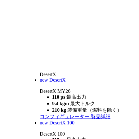
DesertX
new
DesertX
DesertX MY26
110 ps
最高出力
9.4 kgm
最大トルク
210 kg
装備重量（燃料を除く）
コンフィギュレーター
製品詳細
new
DesertX 100
DesertX 100