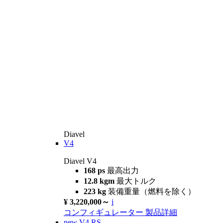
Diavel
V4
Diavel V4
168 ps
最高出力
12.8 kgm
最大トルク
223 kg
装備重量（燃料を除く）
¥ 3,220,000～
i
コンフィギュレーター
製品詳細
new
V4 RS