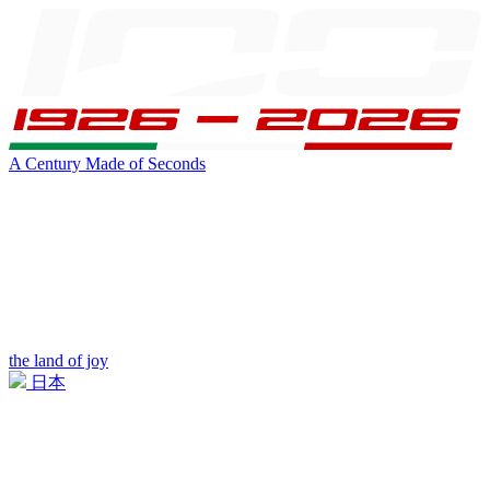
A Century Made of Seconds
the land of joy
日本