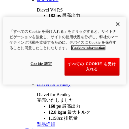
Diavel V4 RS
182 ps
最高出力
12.2 kgm
最大トルク
220 kg
装備重量（燃料を除く）
「すべての Cookie を受け入れる」をクリックすると、サイトナ
¥4,400,000
i
ビゲーションを強化し、サイトの使用状況を分析し、弊社のマー
コンフィギュレーター
製品詳細
ケティング活動を支援するために、デバイスに Cookie を保存す
new
V4 RS 100
ることに同意したことになります。
Cookies information
Diavel V4 RS 100
182 ps
最高出力
Cookie 設定
すべての COOKIE を受け
12.2 kgm
最大トルク
入れる
220 kg
装備重量（燃料を除く）
製品詳細
Diavel for Bentley
Diavel for Bentley
完売いたしました
168 ps
最高出力
12.8 kgm
最大トルク
1,158cc
排気量
製品詳細