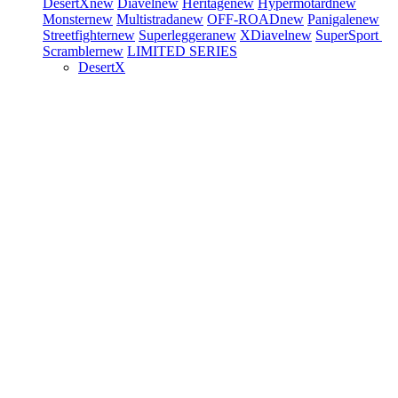
DesertX
new
Diavel
new
Heritage
new
Hypermotard
new
Monster
new
Multistrada
new
OFF-ROAD
new
Panigale
new
Streetfighter
new
Superleggera
new
XDiavel
new
SuperSport
Scrambler
new
LIMITED SERIES
DesertX