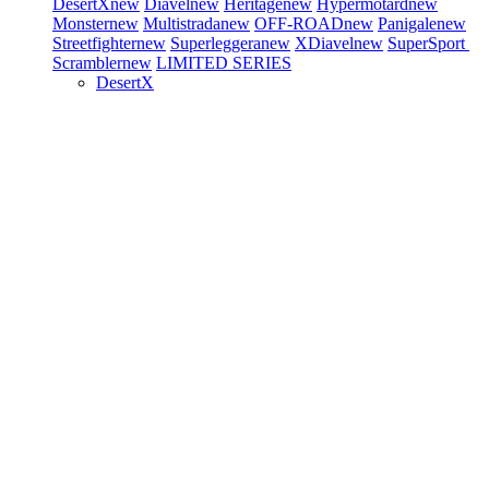
DesertX
new
Diavel
new
Heritage
new
Hypermotard
new
Monster
new
Multistrada
new
OFF-ROAD
new
Panigale
new
Streetfighter
new
Superleggera
new
XDiavel
new
SuperSport
Scrambler
new
LIMITED SERIES
DesertX