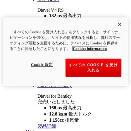
Diavel V4 RS
182 ps
最高出力
12.2 kgm
最大トルク
220 kg
装備重量（燃料を除く）
「すべての Cookie を受け入れる」をクリックすると、サイトナ
¥4,400,000
i
ビゲーションを強化し、サイトの使用状況を分析し、弊社のマー
コンフィギュレーター
製品詳細
ケティング活動を支援するために、デバイスに Cookie を保存す
new
V4 RS 100
ることに同意したことになります。
Cookies information
Diavel V4 RS 100
182 ps
最高出力
Cookie 設定
すべての COOKIE を受け
12.2 kgm
最大トルク
入れる
220 kg
装備重量（燃料を除く）
製品詳細
Diavel for Bentley
Diavel for Bentley
完売いたしました
168 ps
最高出力
12.8 kgm
最大トルク
1,158cc
排気量
製品詳細