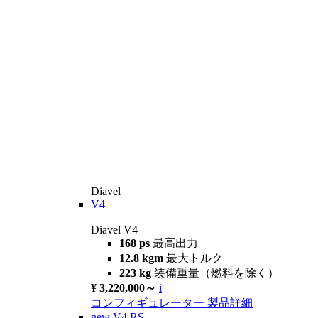
Diavel
V4
Diavel V4
168 ps
最高出力
12.8 kgm
最大トルク
223 kg
装備重量（燃料を除く）
¥ 3,220,000～
i
コンフィギュレーター
製品詳細
new
V4 RS