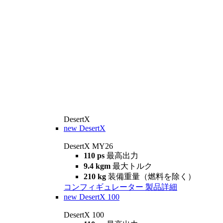
DesertX
new
DesertX
DesertX MY26
110 ps
最高出力
9.4 kgm
最大トルク
210 kg
装備重量（燃料を除く）
コンフィギュレーター
製品詳細
new
DesertX 100
DesertX 100