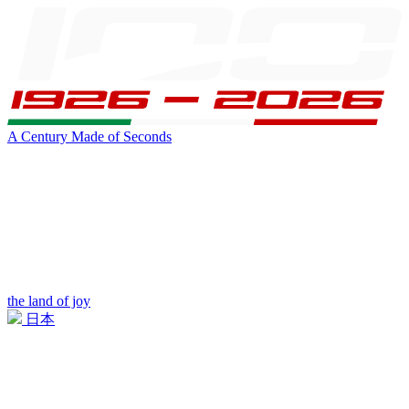
A Century Made of Seconds
the land of joy
日本