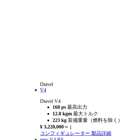
Diavel
V4
Diavel V4
168 ps
最高出力
12.8 kgm
最大トルク
223 kg
装備重量（燃料を除く）
¥ 3,220,000～
i
コンフィギュレーター
製品詳細
new
V4 RS