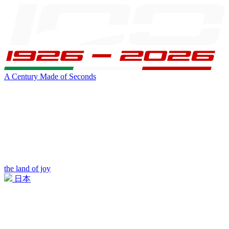
A Century Made of Seconds
the land of joy
日本