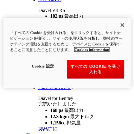
Diavel V4 RS
182 ps
最高出力
12.2 kgm
最大トルク
220 kg
装備重量（燃料を除く）
「すべての Cookie を受け入れる」をクリックすると、サイトナ
¥4,400,000
i
ビゲーションを強化し、サイトの使用状況を分析し、弊社のマー
コンフィギュレーター
製品詳細
ケティング活動を支援するために、デバイスに Cookie を保存す
new
V4 RS 100
ることに同意したことになります。
Cookies information
Diavel V4 RS 100
182 ps
最高出力
Cookie 設定
すべての COOKIE を受け
12.2 kgm
最大トルク
入れる
220 kg
装備重量（燃料を除く）
製品詳細
Diavel for Bentley
Diavel for Bentley
完売いたしました
168 ps
最高出力
12.8 kgm
最大トルク
1,158cc
排気量
製品詳細