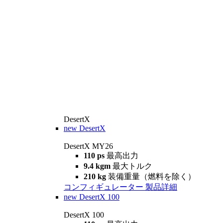
DesertX
new
DesertX
DesertX MY26
110 ps
最高出力
9.4 kgm
最大トルク
210 kg
装備重量（燃料を除く）
コンフィギュレーター
製品詳細
new
DesertX 100
DesertX 100