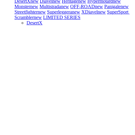
DesertX
new
Diavel
new
Heritage
new
Hypermotard
new
Monster
new
Multistrada
new
OFF-ROAD
new
Panigale
new
Streetfighter
new
Superleggera
new
XDiavel
new
SuperSport
Scrambler
new
LIMITED SERIES
DesertX