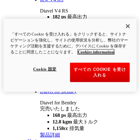
Diavel V4 RS
182 ps
最高出力
12.2 kgm
最大トルク
220 kg
装備重量（燃料を除く）
「すべての Cookie を受け入れる」をクリックすると、サイトナ
¥4,400,000
i
ビゲーションを強化し、サイトの使用状況を分析し、弊社のマー
コンフィギュレーター
製品詳細
ケティング活動を支援するために、デバイスに Cookie を保存す
new
V4 RS 100
ることに同意したことになります。
Cookies information
Diavel V4 RS 100
182 ps
最高出力
Cookie 設定
すべての COOKIE を受け
12.2 kgm
最大トルク
入れる
220 kg
装備重量（燃料を除く）
製品詳細
Diavel for Bentley
Diavel for Bentley
完売いたしました
168 ps
最高出力
12.8 kgm
最大トルク
1,158cc
排気量
製品詳細