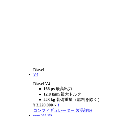
Diavel
V4
Diavel V4
168 ps
最高出力
12.8 kgm
最大トルク
223 kg
装備重量（燃料を除く）
¥ 3,220,000～
i
コンフィギュレーター
製品詳細
new
V4 RS