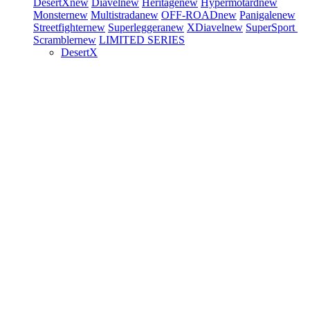
DesertX
new
Diavel
new
Heritage
new
Hypermotard
new
Monster
new
Multistrada
new
OFF-ROAD
new
Panigale
new
Streetfighter
new
Superleggera
new
XDiavel
new
SuperSport
Scrambler
new
LIMITED SERIES
DesertX