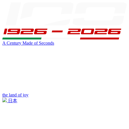
A Century Made of Seconds
the land of joy
日本