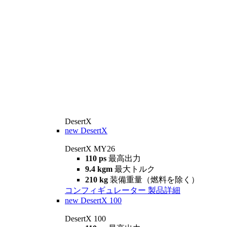
DesertX
new
DesertX
DesertX MY26
110 ps
最高出力
9.4 kgm
最大トルク
210 kg
装備重量（燃料を除く）
コンフィギュレーター
製品詳細
new
DesertX 100
DesertX 100