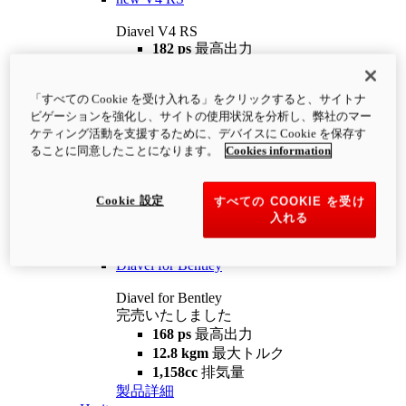
Diavel V4 RS
182 ps
最高出力
12.2 kgm
最大トルク
220 kg
装備重量（燃料を除く）
「すべての Cookie を受け入れる」をクリックすると、サイトナ
¥4,400,000
i
ビゲーションを強化し、サイトの使用状況を分析し、弊社のマー
コンフィギュレーター
製品詳細
ケティング活動を支援するために、デバイスに Cookie を保存す
new
V4 RS 100
ることに同意したことになります。
Cookies information
Diavel V4 RS 100
182 ps
最高出力
Cookie 設定
すべての COOKIE を受け
12.2 kgm
最大トルク
入れる
220 kg
装備重量（燃料を除く）
製品詳細
Diavel for Bentley
Diavel for Bentley
完売いたしました
168 ps
最高出力
12.8 kgm
最大トルク
1,158cc
排気量
製品詳細