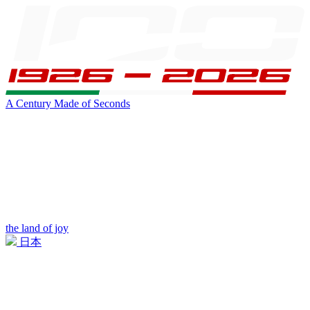
A Century Made of Seconds
the land of joy
日本