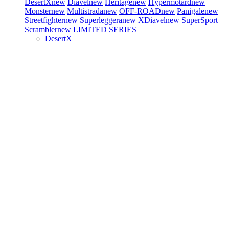
DesertX
new
Diavel
new
Heritage
new
Hypermotard
new
Monster
new
Multistrada
new
OFF-ROAD
new
Panigale
new
Streetfighter
new
Superleggera
new
XDiavel
new
SuperSport
Scrambler
new
LIMITED SERIES
DesertX