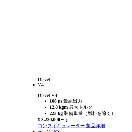
Diavel
V4
Diavel V4
168 ps
最高出力
12.8 kgm
最大トルク
223 kg
装備重量（燃料を除く）
¥ 3,220,000～
i
コンフィギュレーター
製品詳細
new
V4 RS