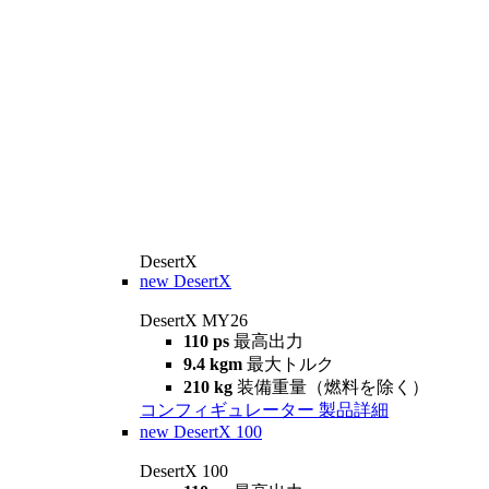
DesertX
new
DesertX
DesertX MY26
110 ps
最高出力
9.4 kgm
最大トルク
210 kg
装備重量（燃料を除く）
コンフィギュレーター
製品詳細
new
DesertX 100
DesertX 100