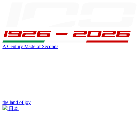
A Century Made of Seconds
the land of joy
日本