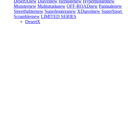
DesertX
new
Diavel
new
Heritage
new
Hypermotard
new
Monster
new
Multistrada
new
OFF-ROAD
new
Panigale
new
Streetfighter
new
Superleggera
new
XDiavel
new
SuperSport
Scrambler
new
LIMITED SERIES
DesertX