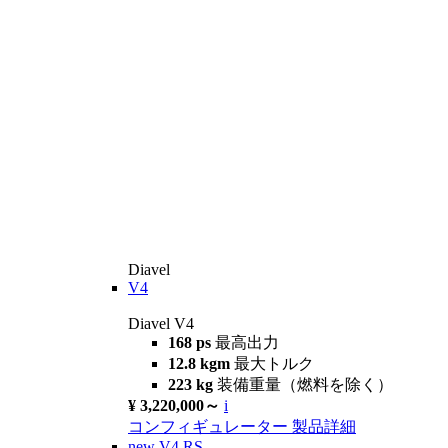
Diavel
V4
Diavel V4
168 ps
最高出力
12.8 kgm
最大トルク
223 kg
装備重量（燃料を除く）
¥ 3,220,000～
i
コンフィギュレーター
製品詳細
new
V4 RS