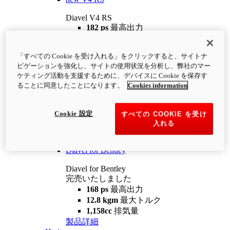
Diavel V4 RS
182 ps
最高出力
12.2 kgm
最大トルク
220 kg
装備重量（燃料を除く）
「すべての Cookie を受け入れる」をクリックすると、サイトナ
¥4,400,000
i
ビゲーションを強化し、サイトの使用状況を分析し、弊社のマー
コンフィギュレーター
製品詳細
ケティング活動を支援するために、デバイスに Cookie を保存す
new
V4 RS 100
ることに同意したことになります。
Cookies information
Diavel V4 RS 100
182 ps
最高出力
Cookie 設定
すべての COOKIE を受け
12.2 kgm
最大トルク
入れる
220 kg
装備重量（燃料を除く）
製品詳細
Diavel for Bentley
Diavel for Bentley
完売いたしました
168 ps
最高出力
12.8 kgm
最大トルク
1,158cc
排気量
製品詳細