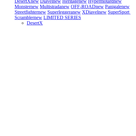
DesertX
new
Diavel
new
Heritage
new
Hypermotard
new
Monster
new
Multistrada
new
OFF-ROAD
new
Panigale
new
Streetfighter
new
Superleggera
new
XDiavel
new
SuperSport
Scrambler
new
LIMITED SERIES
DesertX