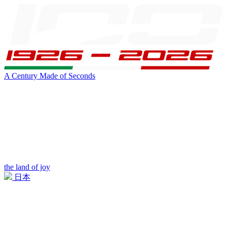
A Century Made of Seconds
the land of joy
日本