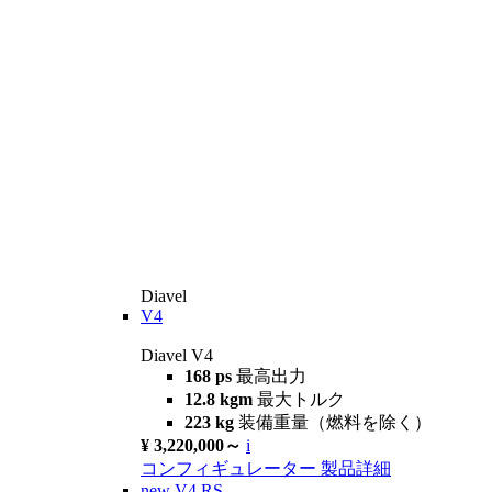
Diavel
V4
Diavel V4
168 ps
最高出力
12.8 kgm
最大トルク
223 kg
装備重量（燃料を除く）
¥ 3,220,000～
i
コンフィギュレーター
製品詳細
new
V4 RS