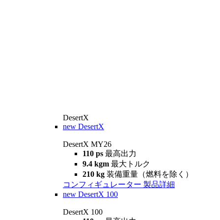
DesertX
new
DesertX
DesertX MY26
110 ps
最高出力
9.4 kgm
最大トルク
210 kg
装備重量（燃料を除く）
コンフィギュレーター
製品詳細
new
DesertX 100
DesertX 100