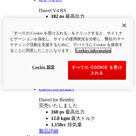
Diavel V4 RS
182 ps
最高出力
12.2 kgm
最大トルク
220 kg
装備重量（燃料を除く）
「すべての Cookie を受け入れる」をクリックすると、サイトナ
¥4,400,000
i
ビゲーションを強化し、サイトの使用状況を分析し、弊社のマー
コンフィギュレーター
製品詳細
ケティング活動を支援するために、デバイスに Cookie を保存す
new
V4 RS 100
ることに同意したことになります。
Cookies information
Diavel V4 RS 100
182 ps
最高出力
Cookie 設定
すべての COOKIE を受け
12.2 kgm
最大トルク
入れる
220 kg
装備重量（燃料を除く）
製品詳細
Diavel for Bentley
Diavel for Bentley
完売いたしました
168 ps
最高出力
12.8 kgm
最大トルク
1,158cc
排気量
製品詳細