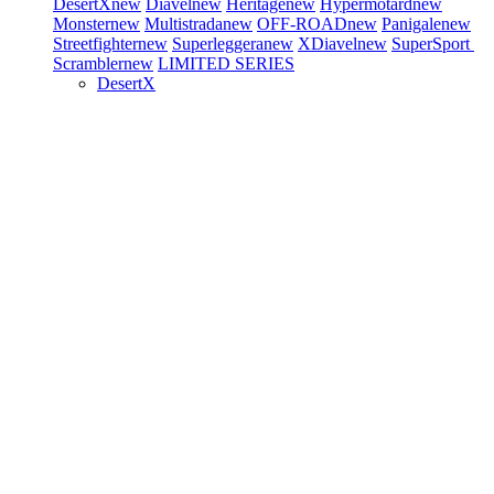
DesertX
new
Diavel
new
Heritage
new
Hypermotard
new
Monster
new
Multistrada
new
OFF-ROAD
new
Panigale
new
Streetfighter
new
Superleggera
new
XDiavel
new
SuperSport
Scrambler
new
LIMITED SERIES
DesertX