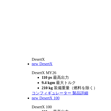
DesertX
new
DesertX
DesertX MY26
110 ps
最高出力
9.4 kgm
最大トルク
210 kg
装備重量（燃料を除く）
コンフィギュレーター
製品詳細
new
DesertX 100
DesertX 100