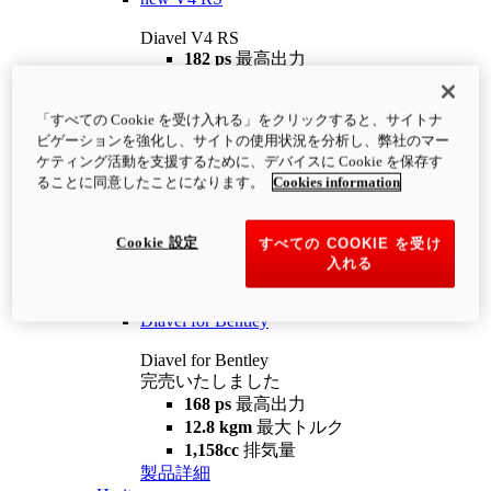
Diavel V4 RS
182 ps
最高出力
12.2 kgm
最大トルク
220 kg
装備重量（燃料を除く）
「すべての Cookie を受け入れる」をクリックすると、サイトナ
¥4,400,000
i
ビゲーションを強化し、サイトの使用状況を分析し、弊社のマー
コンフィギュレーター
製品詳細
ケティング活動を支援するために、デバイスに Cookie を保存す
new
V4 RS 100
ることに同意したことになります。
Cookies information
Diavel V4 RS 100
182 ps
最高出力
Cookie 設定
すべての COOKIE を受け
12.2 kgm
最大トルク
入れる
220 kg
装備重量（燃料を除く）
製品詳細
Diavel for Bentley
Diavel for Bentley
完売いたしました
168 ps
最高出力
12.8 kgm
最大トルク
1,158cc
排気量
製品詳細