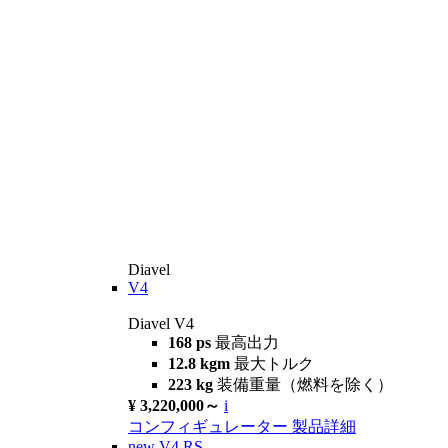
Diavel
V4
Diavel V4
168 ps
最高出力
12.8 kgm
最大トルク
223 kg
装備重量（燃料を除く）
¥ 3,220,000～
i
コンフィギュレーター
製品詳細
new
V4 RS