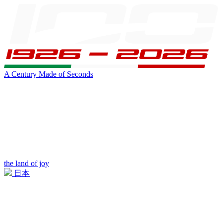
A Century Made of Seconds
the land of joy
日本