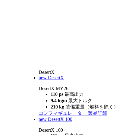
DesertX
new
DesertX
DesertX MY26
110 ps
最高出力
9.4 kgm
最大トルク
210 kg
装備重量（燃料を除く）
コンフィギュレーター
製品詳細
new
DesertX 100
DesertX 100