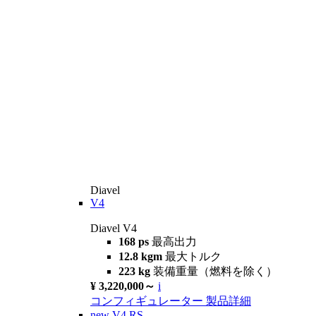
Diavel
V4
Diavel V4
168 ps
最高出力
12.8 kgm
最大トルク
223 kg
装備重量（燃料を除く）
¥ 3,220,000～
i
コンフィギュレーター
製品詳細
new
V4 RS