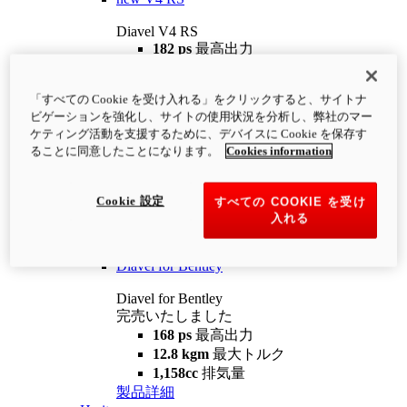
Diavel V4 RS
182 ps
最高出力
12.2 kgm
最大トルク
220 kg
装備重量（燃料を除く）
「すべての Cookie を受け入れる」をクリックすると、サイトナ
¥4,400,000
i
ビゲーションを強化し、サイトの使用状況を分析し、弊社のマー
コンフィギュレーター
製品詳細
ケティング活動を支援するために、デバイスに Cookie を保存す
new
V4 RS 100
ることに同意したことになります。
Cookies information
Diavel V4 RS 100
182 ps
最高出力
Cookie 設定
すべての COOKIE を受け
12.2 kgm
最大トルク
入れる
220 kg
装備重量（燃料を除く）
製品詳細
Diavel for Bentley
Diavel for Bentley
完売いたしました
168 ps
最高出力
12.8 kgm
最大トルク
1,158cc
排気量
製品詳細