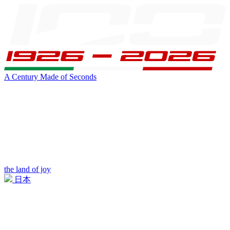
A Century Made of Seconds
the land of joy
日本