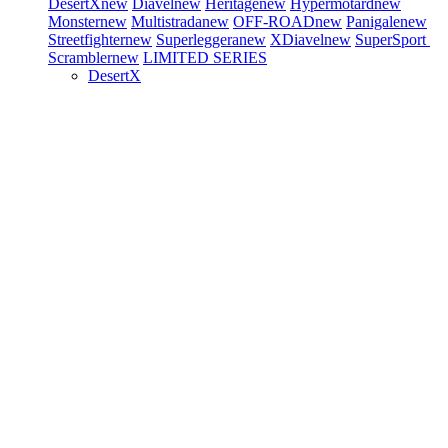
DesertX
new
Diavel
new
Heritage
new
Hypermotard
new
Monster
new
Multistrada
new
OFF-ROAD
new
Panigale
new
Streetfighter
new
Superleggera
new
XDiavel
new
SuperSport
Scrambler
new
LIMITED SERIES
DesertX