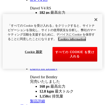
Diavel V4 RS
182 ps
最高出力
12.2 kgm
最大トルク
220 kg
装備重量（燃料を除く）
「すべての Cookie を受け入れる」をクリックすると、サイトナ
¥4,400,000
i
ビゲーションを強化し、サイトの使用状況を分析し、弊社のマー
コンフィギュレーター
製品詳細
ケティング活動を支援するために、デバイスに Cookie を保存す
new
V4 RS 100
ることに同意したことになります。
Cookies information
Diavel V4 RS 100
182 ps
最高出力
Cookie 設定
すべての COOKIE を受け
12.2 kgm
最大トルク
入れる
220 kg
装備重量（燃料を除く）
製品詳細
Diavel for Bentley
Diavel for Bentley
完売いたしました
168 ps
最高出力
12.8 kgm
最大トルク
1,158cc
排気量
製品詳細