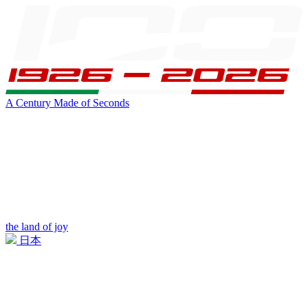
A Century Made of Seconds
the land of joy
日本