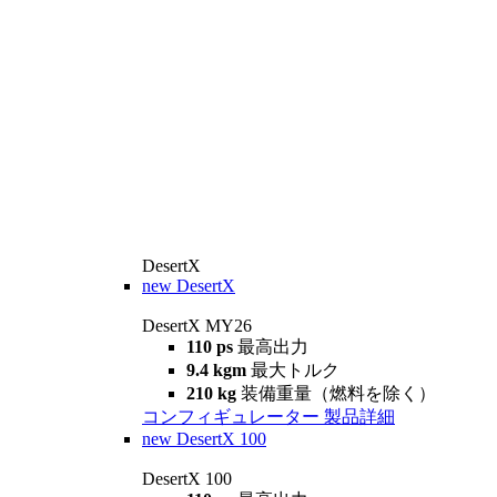
DesertX
new
DesertX
DesertX MY26
110 ps
最高出力
9.4 kgm
最大トルク
210 kg
装備重量（燃料を除く）
コンフィギュレーター
製品詳細
new
DesertX 100
DesertX 100