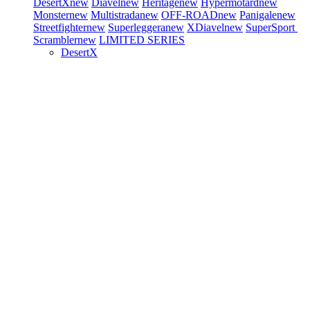
DesertX
new
Diavel
new
Heritage
new
Hypermotard
new
Monster
new
Multistrada
new
OFF-ROAD
new
Panigale
new
Streetfighter
new
Superleggera
new
XDiavel
new
SuperSport
Scrambler
new
LIMITED SERIES
DesertX