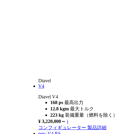
Diavel
V4
Diavel V4
168 ps
最高出力
12.8 kgm
最大トルク
223 kg
装備重量（燃料を除く）
¥ 3,220,000～
i
コンフィギュレーター
製品詳細
new
V4 RS