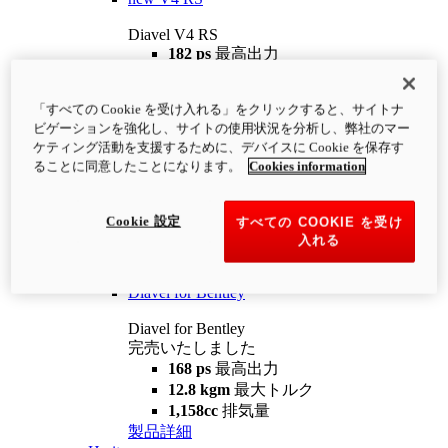
Diavel V4 RS
182 ps
最高出力
12.2 kgm
最大トルク
220 kg
装備重量（燃料を除く）
「すべての Cookie を受け入れる」をクリックすると、サイトナ
¥4,400,000
i
ビゲーションを強化し、サイトの使用状況を分析し、弊社のマー
コンフィギュレーター
製品詳細
ケティング活動を支援するために、デバイスに Cookie を保存す
new
V4 RS 100
ることに同意したことになります。
Cookies information
Diavel V4 RS 100
182 ps
最高出力
Cookie 設定
すべての COOKIE を受け
12.2 kgm
最大トルク
入れる
220 kg
装備重量（燃料を除く）
製品詳細
Diavel for Bentley
Diavel for Bentley
完売いたしました
168 ps
最高出力
12.8 kgm
最大トルク
1,158cc
排気量
製品詳細