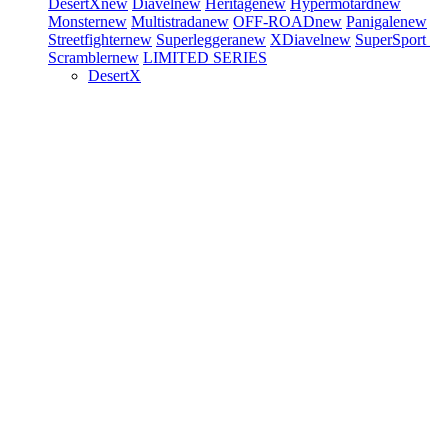
DesertX
new
Diavel
new
Heritage
new
Hypermotard
new
Monster
new
Multistrada
new
OFF-ROAD
new
Panigale
new
Streetfighter
new
Superleggera
new
XDiavel
new
SuperSport
Scrambler
new
LIMITED SERIES
DesertX