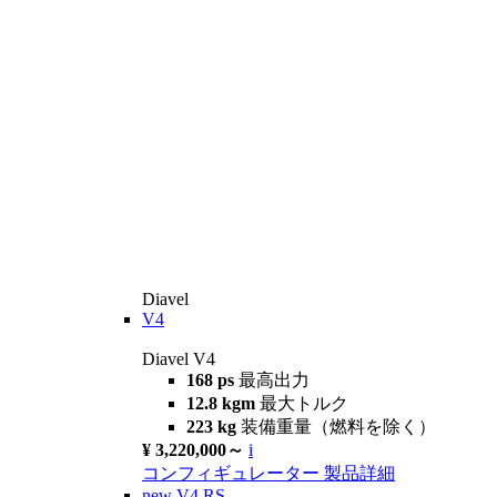
Diavel
V4
Diavel V4
168 ps
最高出力
12.8 kgm
最大トルク
223 kg
装備重量（燃料を除く）
¥ 3,220,000～
i
コンフィギュレーター
製品詳細
new
V4 RS