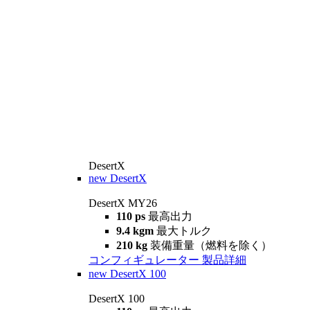
DesertX
new
DesertX
DesertX MY26
110 ps
最高出力
9.4 kgm
最大トルク
210 kg
装備重量（燃料を除く）
コンフィギュレーター
製品詳細
new
DesertX 100
DesertX 100