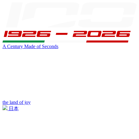
A Century Made of Seconds
the land of joy
日本