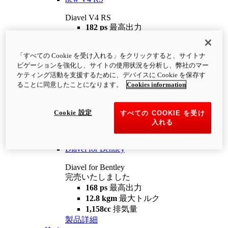
Diavel V4 RS
182 ps
最高出力
12.2 kgm
最大トルク
220 kg
装備重量（燃料を除く）
「すべての Cookie を受け入れる」をクリックすると、サイトナ
¥4,400,000
i
ビゲーションを強化し、サイトの使用状況を分析し、弊社のマー
コンフィギュレーター
製品詳細
ケティング活動を支援するために、デバイスに Cookie を保存す
new
V4 RS 100
ることに同意したことになります。
Cookies information
Diavel V4 RS 100
182 ps
最高出力
Cookie 設定
すべての COOKIE を受け
12.2 kgm
最大トルク
入れる
220 kg
装備重量（燃料を除く）
製品詳細
Diavel for Bentley
Diavel for Bentley
完売いたしました
168 ps
最高出力
12.8 kgm
最大トルク
1,158cc
排気量
製品詳細