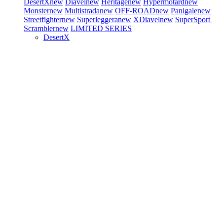
DesertX
new
Diavel
new
Heritage
new
Hypermotard
new
Monster
new
Multistrada
new
OFF-ROAD
new
Panigale
new
Streetfighter
new
Superleggera
new
XDiavel
new
SuperSport
Scrambler
new
LIMITED SERIES
DesertX