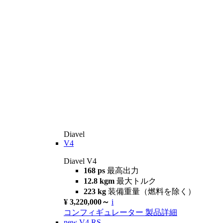
Diavel
V4
Diavel V4
168 ps
最高出力
12.8 kgm
最大トルク
223 kg
装備重量（燃料を除く）
¥ 3,220,000～
i
コンフィギュレーター
製品詳細
new
V4 RS