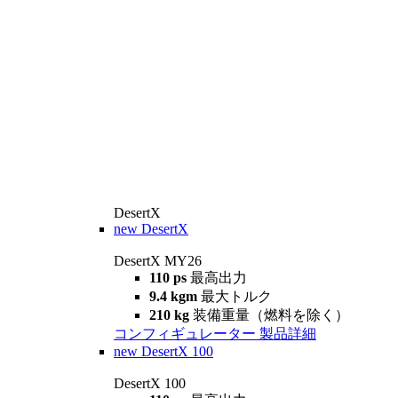
DesertX
new
DesertX
DesertX MY26
110 ps
最高出力
9.4 kgm
最大トルク
210 kg
装備重量（燃料を除く）
コンフィギュレーター
製品詳細
new
DesertX 100
DesertX 100