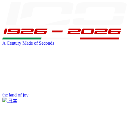
A Century Made of Seconds
the land of joy
日本