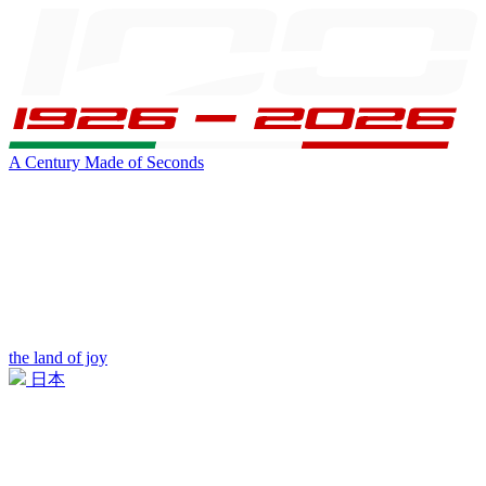
A Century Made of Seconds
the land of joy
日本