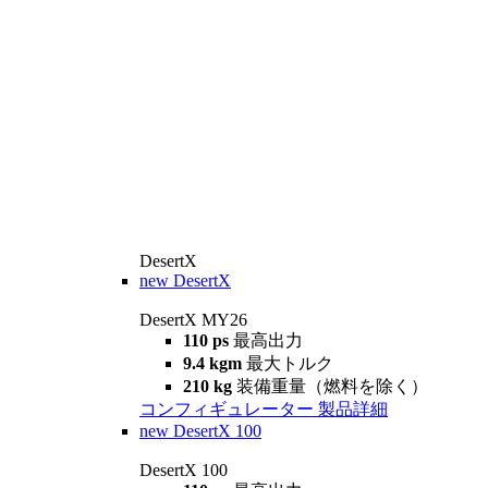
DesertX
new
DesertX
DesertX MY26
110 ps
最高出力
9.4 kgm
最大トルク
210 kg
装備重量（燃料を除く）
コンフィギュレーター
製品詳細
new
DesertX 100
DesertX 100