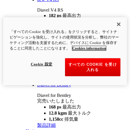
Diavel V4 RS
182 ps
最高出力
12.2 kgm
最大トルク
220 kg
装備重量（燃料を除く）
「すべての Cookie を受け入れる」をクリックすると、サイトナ
¥4,400,000
i
ビゲーションを強化し、サイトの使用状況を分析し、弊社のマー
コンフィギュレーター
製品詳細
ケティング活動を支援するために、デバイスに Cookie を保存す
new
V4 RS 100
ることに同意したことになります。
Cookies information
Diavel V4 RS 100
182 ps
最高出力
Cookie 設定
すべての COOKIE を受け
12.2 kgm
最大トルク
入れる
220 kg
装備重量（燃料を除く）
製品詳細
Diavel for Bentley
Diavel for Bentley
完売いたしました
168 ps
最高出力
12.8 kgm
最大トルク
1,158cc
排気量
製品詳細