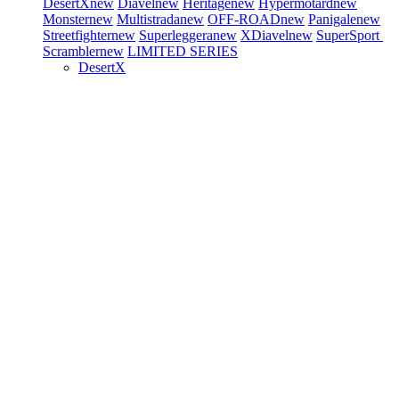
DesertX
new
Diavel
new
Heritage
new
Hypermotard
new
Monster
new
Multistrada
new
OFF-ROAD
new
Panigale
new
Streetfighter
new
Superleggera
new
XDiavel
new
SuperSport
Scrambler
new
LIMITED SERIES
DesertX