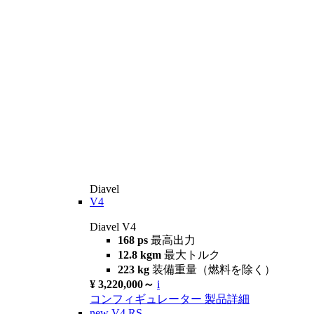
Diavel
V4
Diavel V4
168 ps
最高出力
12.8 kgm
最大トルク
223 kg
装備重量（燃料を除く）
¥ 3,220,000～
i
コンフィギュレーター
製品詳細
new
V4 RS