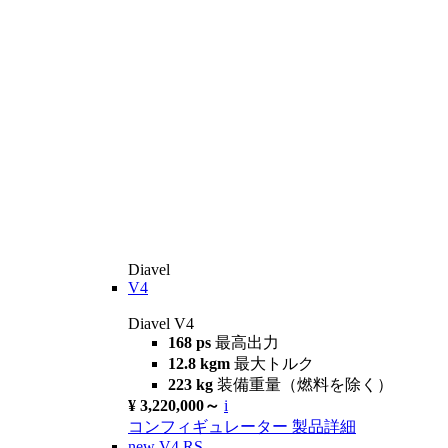
Diavel
V4
Diavel V4
168 ps
最高出力
12.8 kgm
最大トルク
223 kg
装備重量（燃料を除く）
¥ 3,220,000～
i
コンフィギュレーター
製品詳細
new
V4 RS