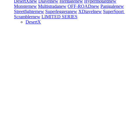
DesertX
new
Diavel
new
Heritage
new
Hypermotard
new
Monster
new
Multistrada
new
OFF-ROAD
new
Panigale
new
Streetfighter
new
Superleggera
new
XDiavel
new
SuperSport
Scrambler
new
LIMITED SERIES
DesertX