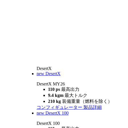
DesertX
new
DesertX
DesertX MY26
110 ps
最高出力
9.4 kgm
最大トルク
210 kg
装備重量（燃料を除く）
コンフィギュレーター
製品詳細
new
DesertX 100
DesertX 100