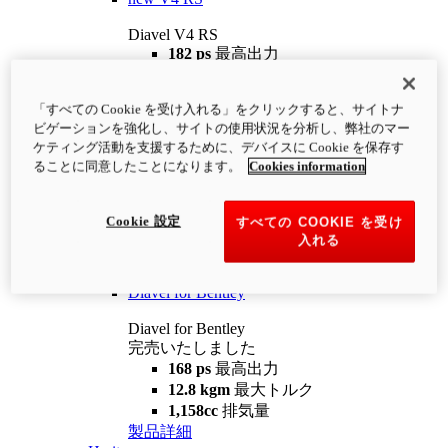
Diavel V4 RS
182 ps
最高出力
12.2 kgm
最大トルク
220 kg
装備重量（燃料を除く）
「すべての Cookie を受け入れる」をクリックすると、サイトナ
¥4,400,000
i
ビゲーションを強化し、サイトの使用状況を分析し、弊社のマー
コンフィギュレーター
製品詳細
ケティング活動を支援するために、デバイスに Cookie を保存す
new
V4 RS 100
ることに同意したことになります。
Cookies information
Diavel V4 RS 100
182 ps
最高出力
Cookie 設定
すべての COOKIE を受け
12.2 kgm
最大トルク
入れる
220 kg
装備重量（燃料を除く）
製品詳細
Diavel for Bentley
Diavel for Bentley
完売いたしました
168 ps
最高出力
12.8 kgm
最大トルク
1,158cc
排気量
製品詳細