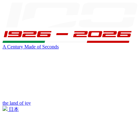
A Century Made of Seconds
the land of joy
日本