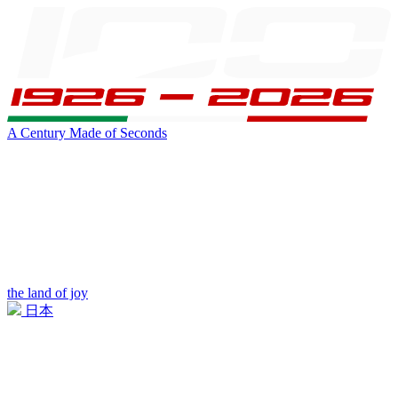
A Century Made of Seconds
the land of joy
日本