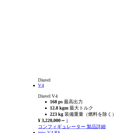
Diavel
V4
Diavel V4
168 ps
最高出力
12.8 kgm
最大トルク
223 kg
装備重量（燃料を除く）
¥ 3,220,000～
i
コンフィギュレーター
製品詳細
new
V4 RS