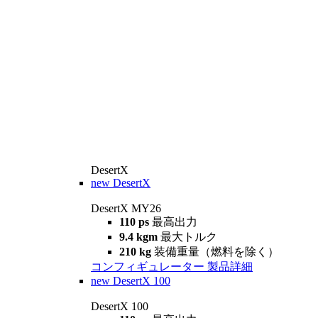
DesertX
new
DesertX
DesertX MY26
110 ps
最高出力
9.4 kgm
最大トルク
210 kg
装備重量（燃料を除く）
コンフィギュレーター
製品詳細
new
DesertX 100
DesertX 100