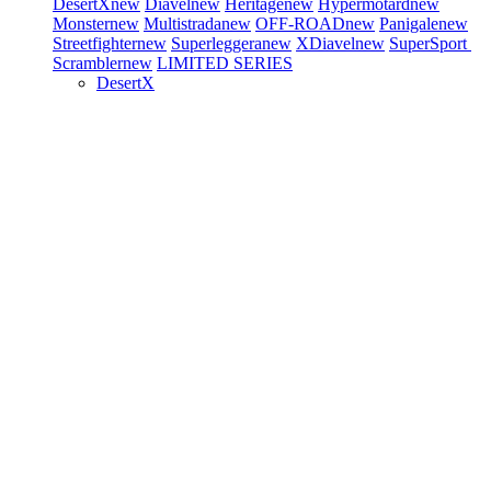
DesertX
new
Diavel
new
Heritage
new
Hypermotard
new
Monster
new
Multistrada
new
OFF-ROAD
new
Panigale
new
Streetfighter
new
Superleggera
new
XDiavel
new
SuperSport
Scrambler
new
LIMITED SERIES
DesertX