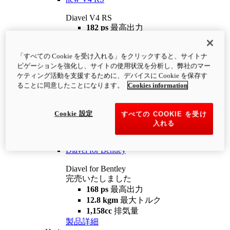
Diavel V4 RS
182 ps
最高出力
12.2 kgm
最大トルク
220 kg
装備重量（燃料を除く）
「すべての Cookie を受け入れる」をクリックすると、サイトナ
¥4,400,000
i
ビゲーションを強化し、サイトの使用状況を分析し、弊社のマー
コンフィギュレーター
製品詳細
ケティング活動を支援するために、デバイスに Cookie を保存す
new
V4 RS 100
ることに同意したことになります。
Cookies information
Diavel V4 RS 100
182 ps
最高出力
Cookie 設定
すべての COOKIE を受け
12.2 kgm
最大トルク
入れる
220 kg
装備重量（燃料を除く）
製品詳細
Diavel for Bentley
Diavel for Bentley
完売いたしました
168 ps
最高出力
12.8 kgm
最大トルク
1,158cc
排気量
製品詳細