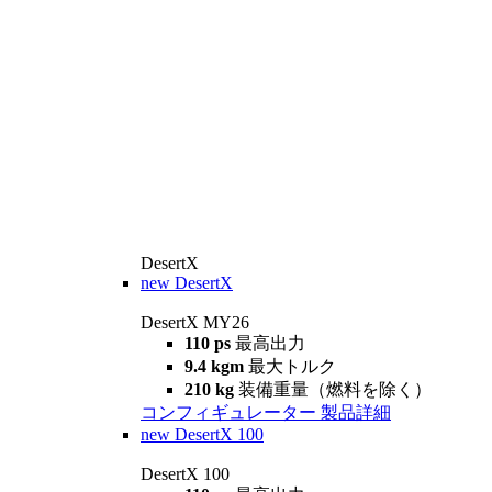
DesertX
new
DesertX
DesertX MY26
110 ps
最高出力
9.4 kgm
最大トルク
210 kg
装備重量（燃料を除く）
コンフィギュレーター
製品詳細
new
DesertX 100
DesertX 100