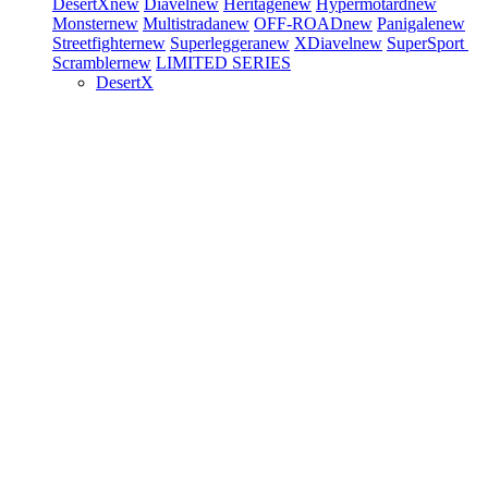
DesertX
new
Diavel
new
Heritage
new
Hypermotard
new
Monster
new
Multistrada
new
OFF-ROAD
new
Panigale
new
Streetfighter
new
Superleggera
new
XDiavel
new
SuperSport
Scrambler
new
LIMITED SERIES
DesertX