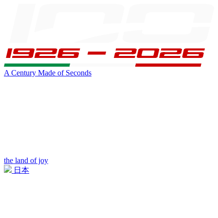
A Century Made of Seconds
the land of joy
日本