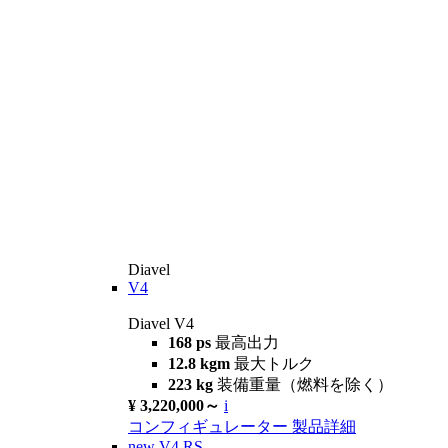
Diavel
V4
Diavel V4
168 ps
最高出力
12.8 kgm
最大トルク
223 kg
装備重量（燃料を除く）
¥ 3,220,000～
i
コンフィギュレーター
製品詳細
new
V4 RS