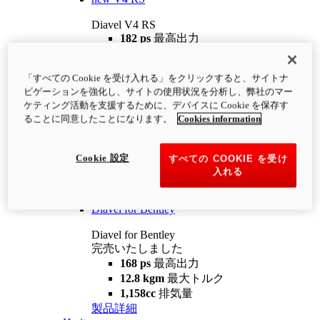
Diavel V4 RS
182 ps
最高出力
12.2 kgm
最大トルク
220 kg
装備重量（燃料を除く）
「すべての Cookie を受け入れる」をクリックすると、サイトナ
¥4,400,000
i
ビゲーションを強化し、サイトの使用状況を分析し、弊社のマー
コンフィギュレーター
製品詳細
ケティング活動を支援するために、デバイスに Cookie を保存す
new
V4 RS 100
ることに同意したことになります。
Cookies information
Diavel V4 RS 100
182 ps
最高出力
Cookie 設定
すべての COOKIE を受け
12.2 kgm
最大トルク
入れる
220 kg
装備重量（燃料を除く）
製品詳細
Diavel for Bentley
Diavel for Bentley
完売いたしました
168 ps
最高出力
12.8 kgm
最大トルク
1,158cc
排気量
製品詳細