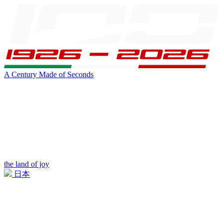
A Century Made of Seconds
the land of joy
日本