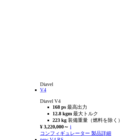
Diavel
V4
Diavel V4
168 ps
最高出力
12.8 kgm
最大トルク
223 kg
装備重量（燃料を除く）
¥ 3,220,000～
i
コンフィギュレーター
製品詳細
new
V4 RS