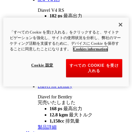
Diavel V4 RS
182 ps
最高出力
12.2 kgm
最大トルク
220 kg
装備重量（燃料を除く）
「すべての Cookie を受け入れる」をクリックすると、サイトナ
¥4,400,000
i
ビゲーションを強化し、サイトの使用状況を分析し、弊社のマー
コンフィギュレーター
製品詳細
ケティング活動を支援するために、デバイスに Cookie を保存す
new
V4 RS 100
ることに同意したことになります。
Cookies information
Diavel V4 RS 100
182 ps
最高出力
Cookie 設定
すべての COOKIE を受け
12.2 kgm
最大トルク
入れる
220 kg
装備重量（燃料を除く）
製品詳細
Diavel for Bentley
Diavel for Bentley
完売いたしました
168 ps
最高出力
12.8 kgm
最大トルク
1,158cc
排気量
製品詳細