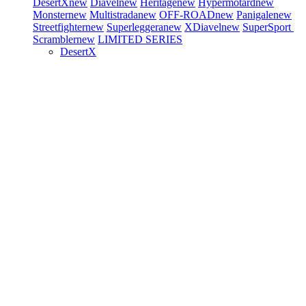
DesertX
new
Diavel
new
Heritage
new
Hypermotard
new
Monster
new
Multistrada
new
OFF-ROAD
new
Panigale
new
Streetfighter
new
Superleggera
new
XDiavel
new
SuperSport
Scrambler
new
LIMITED SERIES
DesertX