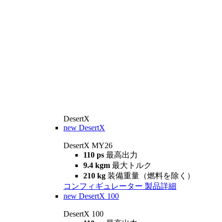
DesertX
new
DesertX
DesertX MY26
110 ps
最高出力
9.4 kgm
最大トルク
210 kg
装備重量（燃料を除く）
コンフィギュレーター
製品詳細
new
DesertX 100
DesertX 100