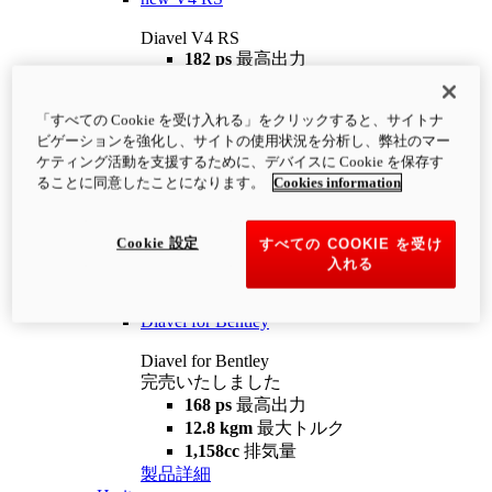
Diavel V4 RS
182 ps
最高出力
12.2 kgm
最大トルク
220 kg
装備重量（燃料を除く）
「すべての Cookie を受け入れる」をクリックすると、サイトナ
¥4,400,000
i
ビゲーションを強化し、サイトの使用状況を分析し、弊社のマー
コンフィギュレーター
製品詳細
ケティング活動を支援するために、デバイスに Cookie を保存す
new
V4 RS 100
ることに同意したことになります。
Cookies information
Diavel V4 RS 100
182 ps
最高出力
Cookie 設定
すべての COOKIE を受け
12.2 kgm
最大トルク
入れる
220 kg
装備重量（燃料を除く）
製品詳細
Diavel for Bentley
Diavel for Bentley
完売いたしました
168 ps
最高出力
12.8 kgm
最大トルク
1,158cc
排気量
製品詳細