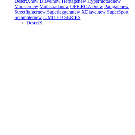
DesertX
new
Diavel
new
Heritage
new
Hypermotard
new
Monster
new
Multistrada
new
OFF-ROAD
new
Panigale
new
Streetfighter
new
Superleggera
new
XDiavel
new
SuperSport
Scrambler
new
LIMITED SERIES
DesertX