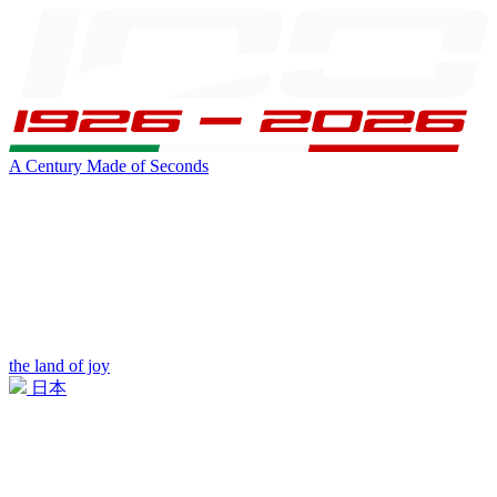
A Century Made of Seconds
the land of joy
日本