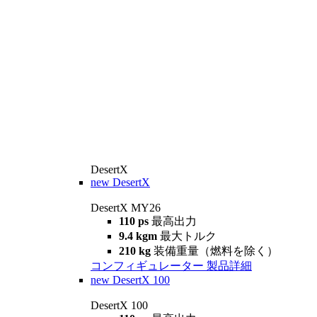
DesertX
new
DesertX
DesertX MY26
110 ps
最高出力
9.4 kgm
最大トルク
210 kg
装備重量（燃料を除く）
コンフィギュレーター
製品詳細
new
DesertX 100
DesertX 100