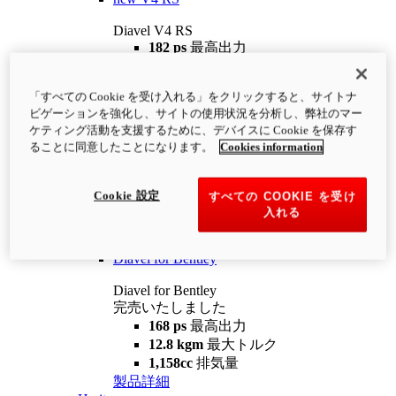
Diavel V4 RS
182 ps
最高出力
12.2 kgm
最大トルク
220 kg
装備重量（燃料を除く）
「すべての Cookie を受け入れる」をクリックすると、サイトナ
¥4,400,000
i
ビゲーションを強化し、サイトの使用状況を分析し、弊社のマー
コンフィギュレーター
製品詳細
ケティング活動を支援するために、デバイスに Cookie を保存す
new
V4 RS 100
ることに同意したことになります。
Cookies information
Diavel V4 RS 100
182 ps
最高出力
Cookie 設定
すべての COOKIE を受け
12.2 kgm
最大トルク
入れる
220 kg
装備重量（燃料を除く）
製品詳細
Diavel for Bentley
Diavel for Bentley
完売いたしました
168 ps
最高出力
12.8 kgm
最大トルク
1,158cc
排気量
製品詳細