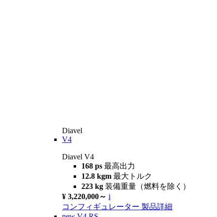
Diavel
V4
Diavel V4
168 ps
最高出力
12.8 kgm
最大トルク
223 kg
装備重量（燃料を除く）
¥ 3,220,000～
i
コンフィギュレーター
製品詳細
new
V4 RS