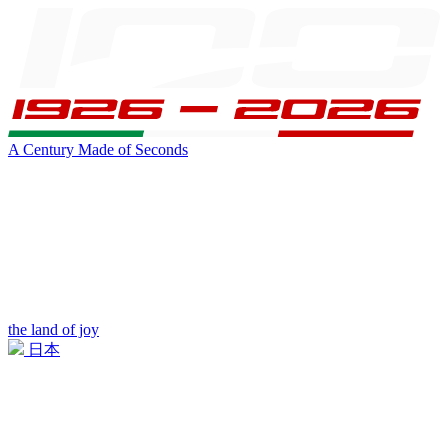
A Century Made of Seconds
the land of joy
日本