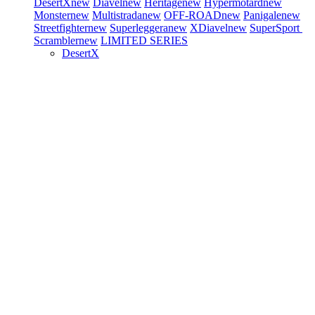
DesertX
new
Diavel
new
Heritage
new
Hypermotard
new
Monster
new
Multistrada
new
OFF-ROAD
new
Panigale
new
Streetfighter
new
Superleggera
new
XDiavel
new
SuperSport
Scrambler
new
LIMITED SERIES
DesertX