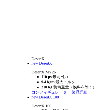
DesertX
new
DesertX
DesertX MY26
110 ps
最高出力
9.4 kgm
最大トルク
210 kg
装備重量（燃料を除く）
コンフィギュレーター
製品詳細
new
DesertX 100
DesertX 100