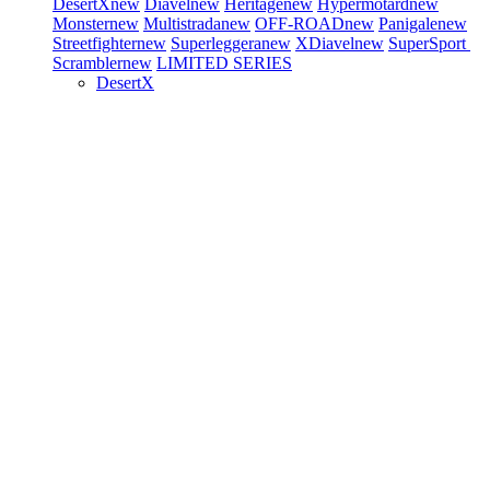
DesertX
new
Diavel
new
Heritage
new
Hypermotard
new
Monster
new
Multistrada
new
OFF-ROAD
new
Panigale
new
Streetfighter
new
Superleggera
new
XDiavel
new
SuperSport
Scrambler
new
LIMITED SERIES
DesertX