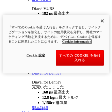
Diavel V4 RS
182 ps
最高出力
12.2 kgm
最大トルク
220 kg
装備重量（燃料を除く）
「すべての Cookie を受け入れる」をクリックすると、サイトナ
¥4,400,000
i
ビゲーションを強化し、サイトの使用状況を分析し、弊社のマー
コンフィギュレーター
製品詳細
ケティング活動を支援するために、デバイスに Cookie を保存す
new
V4 RS 100
ることに同意したことになります。
Cookies information
Diavel V4 RS 100
182 ps
最高出力
Cookie 設定
すべての COOKIE を受け
12.2 kgm
最大トルク
入れる
220 kg
装備重量（燃料を除く）
製品詳細
Diavel for Bentley
Diavel for Bentley
完売いたしました
168 ps
最高出力
12.8 kgm
最大トルク
1,158cc
排気量
製品詳細