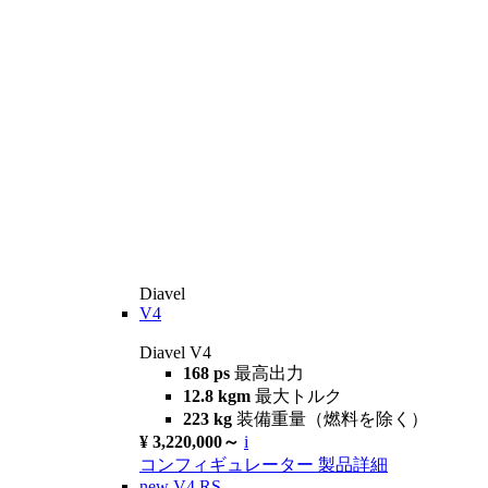
Diavel
V4
Diavel V4
168 ps
最高出力
12.8 kgm
最大トルク
223 kg
装備重量（燃料を除く）
¥ 3,220,000～
i
コンフィギュレーター
製品詳細
new
V4 RS