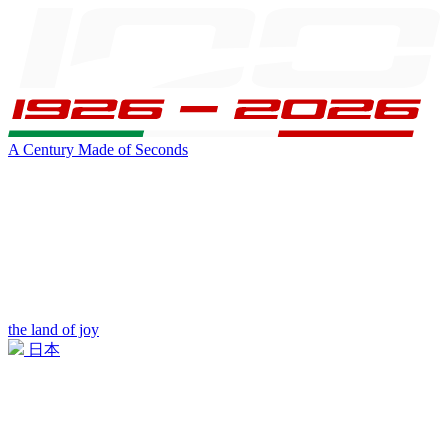
A Century Made of Seconds
the land of joy
日本