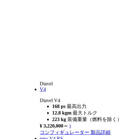
Diavel
V4
Diavel V4
168 ps
最高出力
12.8 kgm
最大トルク
223 kg
装備重量（燃料を除く）
¥ 3,220,000～
i
コンフィギュレーター
製品詳細
new
V4 RS