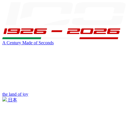
A Century Made of Seconds
the land of joy
日本