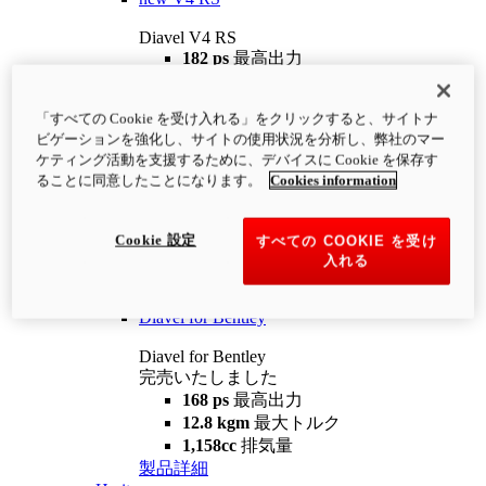
Diavel V4 RS
182 ps
最高出力
12.2 kgm
最大トルク
220 kg
装備重量（燃料を除く）
「すべての Cookie を受け入れる」をクリックすると、サイトナ
¥4,400,000
i
ビゲーションを強化し、サイトの使用状況を分析し、弊社のマー
コンフィギュレーター
製品詳細
ケティング活動を支援するために、デバイスに Cookie を保存す
new
V4 RS 100
ることに同意したことになります。
Cookies information
Diavel V4 RS 100
182 ps
最高出力
Cookie 設定
すべての COOKIE を受け
12.2 kgm
最大トルク
入れる
220 kg
装備重量（燃料を除く）
製品詳細
Diavel for Bentley
Diavel for Bentley
完売いたしました
168 ps
最高出力
12.8 kgm
最大トルク
1,158cc
排気量
製品詳細