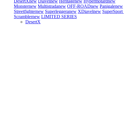
DesertX
new
Diavel
new
Heritage
new
Hypermotard
new
Monster
new
Multistrada
new
OFF-ROAD
new
Panigale
new
Streetfighter
new
Superleggera
new
XDiavel
new
SuperSport
Scrambler
new
LIMITED SERIES
DesertX