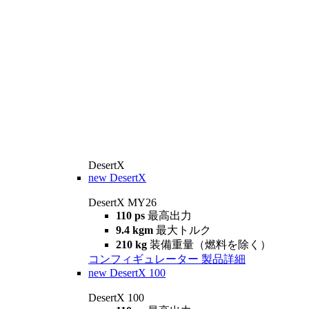
DesertX
new
DesertX
DesertX MY26
110 ps
最高出力
9.4 kgm
最大トルク
210 kg
装備重量（燃料を除く）
コンフィギュレーター
製品詳細
new
DesertX 100
DesertX 100