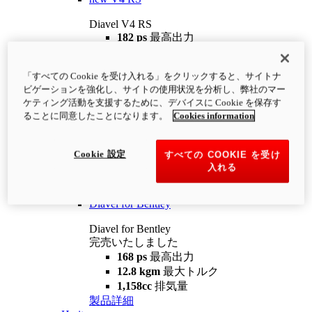
Diavel V4 RS
182 ps
最高出力
12.2 kgm
最大トルク
220 kg
装備重量（燃料を除く）
「すべての Cookie を受け入れる」をクリックすると、サイトナ
¥4,400,000
i
ビゲーションを強化し、サイトの使用状況を分析し、弊社のマー
コンフィギュレーター
製品詳細
ケティング活動を支援するために、デバイスに Cookie を保存す
new
V4 RS 100
ることに同意したことになります。
Cookies information
Diavel V4 RS 100
182 ps
最高出力
Cookie 設定
すべての COOKIE を受け
12.2 kgm
最大トルク
入れる
220 kg
装備重量（燃料を除く）
製品詳細
Diavel for Bentley
Diavel for Bentley
完売いたしました
168 ps
最高出力
12.8 kgm
最大トルク
1,158cc
排気量
製品詳細