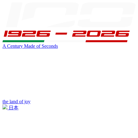
A Century Made of Seconds
the land of joy
日本