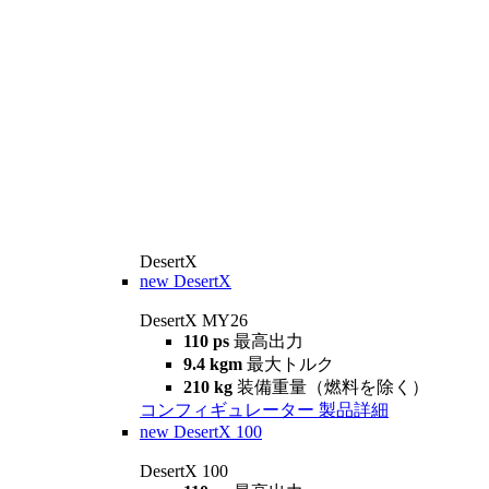
DesertX
new
DesertX
DesertX MY26
110 ps
最高出力
9.4 kgm
最大トルク
210 kg
装備重量（燃料を除く）
コンフィギュレーター
製品詳細
new
DesertX 100
DesertX 100