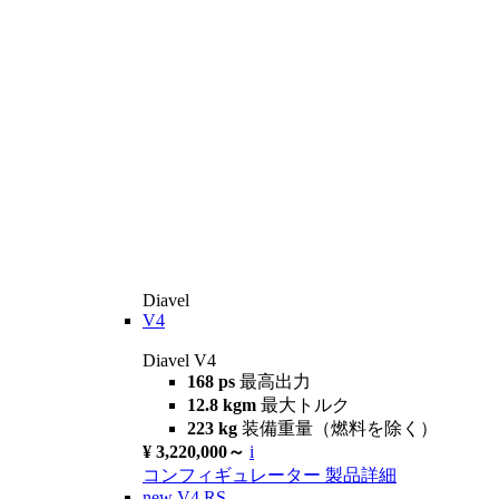
Diavel
V4
Diavel V4
168 ps
最高出力
12.8 kgm
最大トルク
223 kg
装備重量（燃料を除く）
¥ 3,220,000～
i
コンフィギュレーター
製品詳細
new
V4 RS