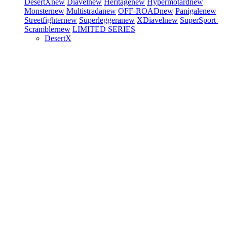
DesertX
new
Diavel
new
Heritage
new
Hypermotard
new
Monster
new
Multistrada
new
OFF-ROAD
new
Panigale
new
Streetfighter
new
Superleggera
new
XDiavel
new
SuperSport
Scrambler
new
LIMITED SERIES
DesertX